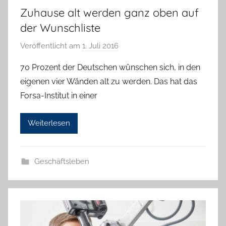
Zuhause alt werden ganz oben auf
der Wunschliste
Veröffentlicht am
1. Juli 2016
v
o
70 Prozent der Deutschen wünschen sich, in den
n
eigenen vier Wänden alt zu werden. Das hat das
H
Forsa-Institut in einer
a
n
Weiterlesen
n
e
l
Geschäftsleben
o
r
e
K
a