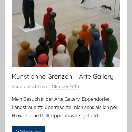
Kunst ohne Grenzen – Arte Gallery
Veröffentlicht am
1. Oktober 2016
v
o
Mein Besuch in der Arte Gallery, Eppendorfer
n
Landstraße 77, überraschte mich sehr, als ich per
H
Hinweis eine Rolltreppe abwärts geführt
a
n
Weiterlesen