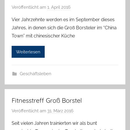
Veröffentlicht am
1. April 2016
v
o
Vier Jahrzehnte werden es im September dieses
n
Jahres, in denen sich die Groß Borsteler im “China
H
Town” mit chinesischer Küche
a
n
Weiterlesen
n
e
l
Geschäftsleben
o
r
e
K
Fitnesstreff Groß Borstel
a
Veröffentlicht am
31. März 2016
v
l
o
l
Seit vielen Jahren trainierten wir als bunt
n
a