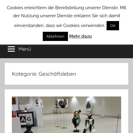
Zum
Cookies erleichtern die Bereitstellung unserer Dienste. Mit
Inhalt
der Nutzung unserer Dienste erklären Sie sich damit
springen
einverstanden, dass wir Cookies verwenden.
OK
Groß
Mehr dazu
Kommunal-
Ablehnen
Verein
Menü
Borstel
von
Groß
Borstel
Kategorie:
Geschäftsleben