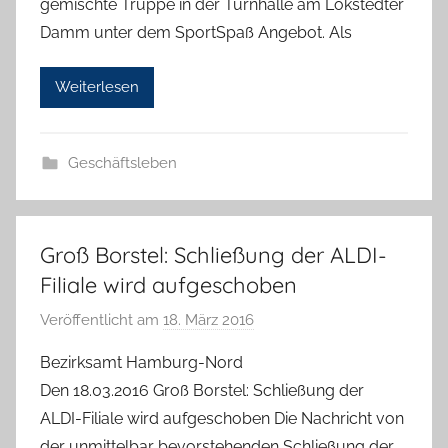
gemischte Truppe in der Turnhalle am Lokstedter
H
Damm unter dem SportSpaß Angebot. Als
a
n
Weiterlesen
n
e
l
Geschäftsleben
o
r
e
K
Groß Borstel: Schließung der ALDI-
a
Filiale wird aufgeschoben
l
Veröffentlicht am
18. März 2016
v
l
o
a
Bezirksamt Hamburg-Nord
n
Den 18.03.2016 Groß Borstel: Schließung der
H
ALDI-Filiale wird aufgeschoben Die Nachricht von
a
der unmittelbar bevorstehenden Schließung der