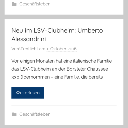
Geschäftsleben
o
r
e
K
Neu im LSV-Clubheim: Umberto
a
Alessandrini
l
Veröffentlicht am
1. Oktober 2016
v
l
o
a
Vor einigen Monaten hat eine italienische Familie
n
das LSV-Clubheim an der Borsteler Chaussee
H
330 übernommen – eine Familie, die bereits
a
n
Weiterlesen
n
e
l
Geschäftsleben
o
r