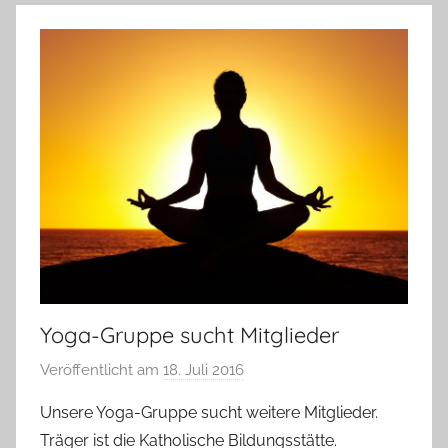
e
K
a
l
l
a
Yoga-Gruppe sucht Mitglieder
Veröffentlicht am
18. Juli 2016
v
o
Unsere Yoga-Gruppe sucht weitere Mitglieder.
n
Träger ist die Katholische Bildungsstätte.