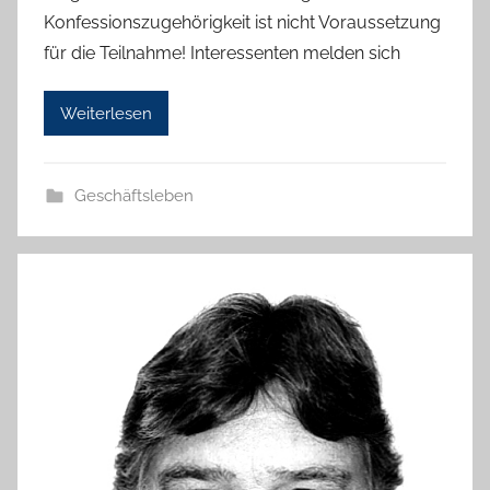
H
Konfessionszugehörigkeit ist nicht Voraussetzung
a
für die Teilnahme! Interessenten melden sich
n
n
Weiterlesen
e
l
o
Geschäftsleben
r
e
K
a
l
l
a