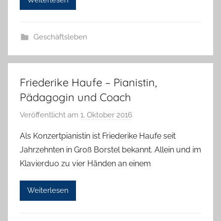
n
e
l
Geschäftsleben
o
r
e
K
Friederike Haufe – Pianistin,
a
Pädagogin und Coach
l
Veröffentlicht am
1. Oktober 2016
v
l
o
a
Als Konzertpianistin ist Friederike Haufe seit
n
Jahrzehnten in Groß Borstel bekannt. Allein und im
H
Klavierduo zu vier Händen an einem
a
n
Weiterlesen
n
e
l