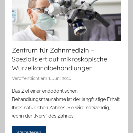
l
l
a
Zentrum für Zahnmedizin –
Spezialisiert auf mikroskopische
Wurzelkanalbehandlungen
Veröffentlicht am
1. Juni 2016
v
o
Das Ziel einer endodontischen
n
Behandlungsmaßnahme ist der langfristige Erhalt
H
Ihres natürlichen Zahnes. Sie wird notwendig,
a
wenn der „Nerv“ des Zahnes
n
n
Weiterlesen
e