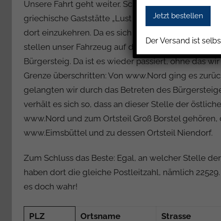
Unsere Fahrt geht weiter. Schon nach wenigen Mete
griechische Gaststätte „Lust auf Griechenland“ (frühe
dort einzukehren. Da es sich aber auf der rechten 
Der Versand ist selbs
stellen unser Fahrzeug auf der anderen Straßensei
Bürgersteig. Da ist es wieder passiert, ohne das w
Grenze überschritten: Von www.Nord ging es zurüc
gelangten wir durch das Betreten des Bürgersteiges
verhält es sich so, dass an dieser Stelle der östli
www.Nord und zum Ortsteil Groß Borstel gehören, 
www.Eimsbüttel und zu dessen Ortsteil Niendorf.
Zum Schluss das Beste: Egal, an welcher Stelle der
haben dort die gleiche Postleitzahl, nämlich 22529.
es doch wahr!
PLZ
Ortsname
Strasse