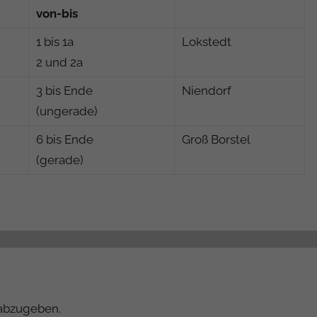
von-bis
1 bis 1a
Lokstedt
2 und 2a
3 bis Ende
Niendorf
(ungerade)
6 bis Ende
Groß Borstel
(gerade)
abzugeben.