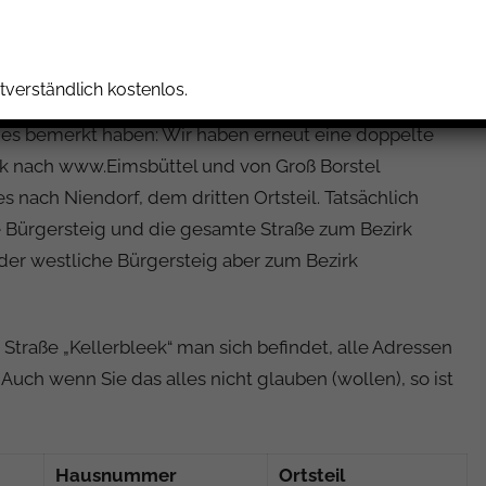
rn erblicken wir auf der rechten Seite die bekannte
r: „Die Kate“, Inhaber: Christos). Wir entschließen uns,
Straßenseite schlecht parken lässt, wenden wir und
tverständlich kostenlos.
te ab. Wir verlassen das Auto und betreten den
ir es bemerkt haben: Wir haben erneut eine doppelte
k nach www.Eimsbüttel und von Groß Borstel
 nach Niendorf, dem dritten Ortsteil. Tatsächlich
che Bürgersteig und die gesamte Straße zum Bezirk
der westliche Bürgersteig aber zum Bezirk
 Straße „Kellerbleek“ man sich befindet, alle Adressen
 Auch wenn Sie das alles nicht glauben (wollen), so ist
Hausnummer
Ortsteil