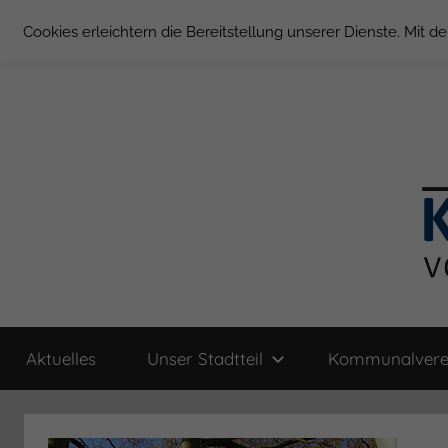
Zum
Cookies erleichtern die Bereitstellung unserer Dienste. Mit 
Inhalt
springen
Groß
Kommunal-
Verein
Aktuelles
Unser Stadtteil
Kommunalvere
von
Borstel
Groß
Borstel