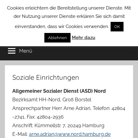
Zum
Cookies erleichtern die Bereitstellung unserer Dienste. Mit
Inhalt
der Nutzung unserer Dienste erklären Sie sich damit
springen
einverstanden, dass wir Cookies verwenden.
OK
Groß
Mehr dazu
Kommunal-
Ablehnen
Verein
Menü
Borstel
von
Groß
Borstel
Soziale Einrichtungen
Allgemeiner Sozialer Dienst (ASD) Nord
Bezirksamt HH-Nord, Groß Borstel
Ansprechpartner Herr Arne Adrian, Telefon: 42804
-2741, Fax: 42804-2936
Anschrift: Kümmellstr. 7, 20249 Hamburg
E-Mail:
arne.adrian@www.nord.hamburg.de