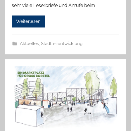
sehr viele Leserbriefe und Anrufe beim
a
b
Weiterlesen
e
a
B
Aktuelles
,
Stadtteilentwicklung
i
e
n
a
s
c
h