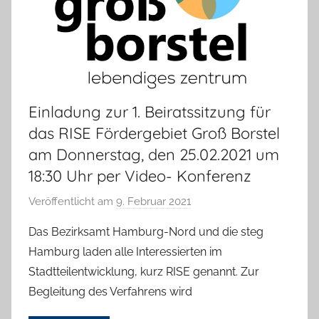
h
Einladung zur 1. Beiratssitzung für
das RISE Fördergebiet Groß Borstel
am Donnerstag, den 25.02.2021 um
18:30 Uhr per Video- Konferenz
Veröffentlicht am
9. Februar 2021
v
o
Das Bezirksamt Hamburg-Nord und die steg
n
Hamburg laden alle Interessierten im
T
Stadtteilentwicklung, kurz RISE genannt. Zur
a
Begleitung des Verfahrens wird
b
e