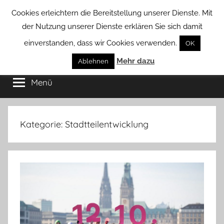
Zum
Cookies erleichtern die Bereitstellung unserer Dienste. Mit
Inhalt
der Nutzung unserer Dienste erklären Sie sich damit
springen
einverstanden, dass wir Cookies verwenden.
OK
Groß
Mehr dazu
Kommunal-
Ablehnen
Verein
Menü
Borstel
von
Groß
Borstel
Kategorie:
Stadtteilentwicklung