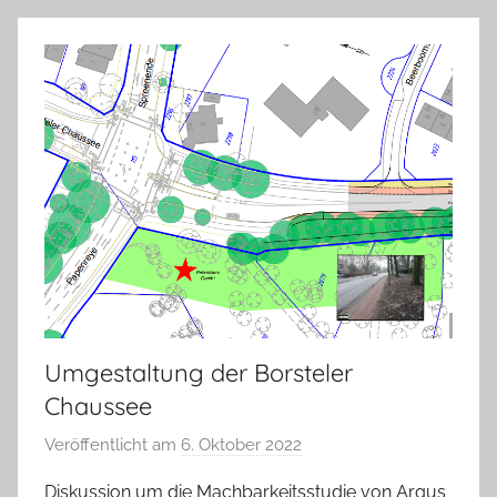
a
s
c
h
Umgestaltung der Borsteler
Chaussee
Veröffentlicht am
6. Oktober 2022
v
o
Diskussion um die Machbarkeitsstudie von Argus