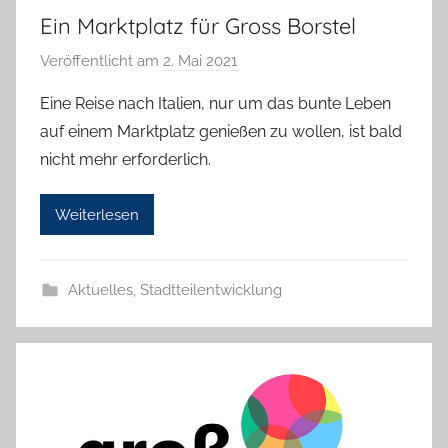
Ein Marktplatz für Gross Borstel
Veröffentlicht am
2. Mai 2021
v
o
Eine Reise nach Italien, nur um das bunte Leben
n
auf einem Marktplatz genießen zu wollen, ist bald
T
nicht mehr erforderlich.
a
b
Weiterlesen
e
a
B
Aktuelles
,
Stadtteilentwicklung
i
e
n
a
s
c