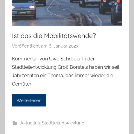
Ist das die Mobilitätswende?
Veröffentlicht am
6. Januar 2023
v
o
Kommentar von Uwe Schröder In der
n
Stadtteilentwicklung Groß Borstels haben wir seit
T
Jahrzehnten ein Thema, das immer wieder die
a
Gemüter
b
e
Weiterlesen
a
B
i
Aktuelles
,
Stadtteilentwicklung
e
n