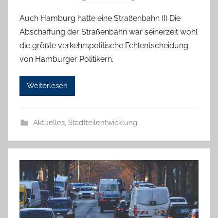
o
Auch Hamburg hatte eine Straßenbahn (I) Die
n
Abschaffung der Straßenbahn war seinerzeit wohl
T
die größte verkehrspolitische Fehlentscheidung
a
von Hamburger Politikern.
b
e
Weiterlesen
a
B
i
Aktuelles
,
Stadtteilentwicklung
e
n
a
s
c
h