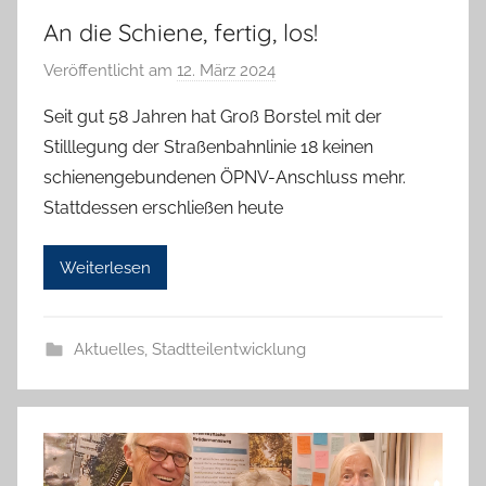
An die Schiene, fertig, los!
Veröffentlicht am
12. März 2024
v
o
Seit gut 58 Jahren hat Groß Borstel mit der
n
Stilllegung der Straßenbahnlinie 18 keinen
T
schienengebundenen ÖPNV-Anschluss mehr.
a
Stattdessen erschließen heute
b
e
Weiterlesen
a
B
i
Aktuelles
,
Stadtteilentwicklung
e
n
a
s
c