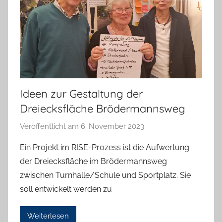
h
Ideen zur Gestaltung der
Dreiecksfläche Brödermannsweg
Veröffentlicht am
6. November 2023
v
o
Ein Projekt im RISE-Prozess ist die Aufwertung
n
der Dreiecksfläche im Brödermannsweg
T
zwischen Turnhalle/Schule und Sportplatz. Sie
a
soll entwickelt werden zu
b
e
Weiterlesen
a