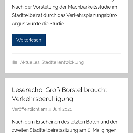
n
Nach der Vorstellung der Machbarkeitsstudie im
T
Stadtteilbeirat durch das Verkehrsplanungsbüro
a
Argus wurde die Studie
b
e
Weiterlesen
a
B
i
Aktuelles
,
Stadtteilentwicklung
e
n
a
s
Leserecho: Groß Borstel braucht
c
Verkehrsberuhigung
h
Veröffentlicht am
4. Juni 2021
v
o
Nach dem Erscheinen des letzten Boten und der
n
zweiten Stadtteilbeiratssitzung am 6. Mai gingen
T