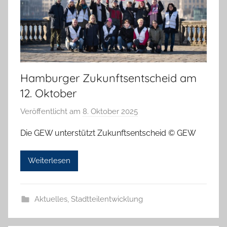
Hamburger Zukunftsentscheid am
12. Oktober
Veröffentlicht am
8. Oktober 2025
v
o
Die GEW unterstützt Zukunftsentscheid © GEW
n
T
Weiterlesen
a
b
e
Aktuelles
,
Stadtteilentwicklung
a
B