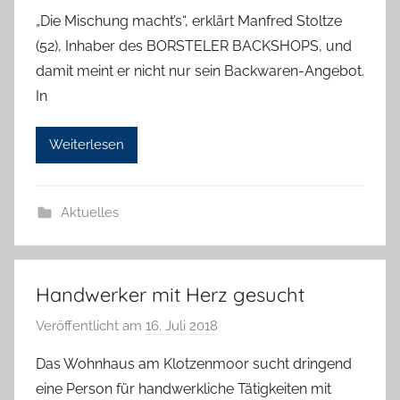
o
„Die Mischung macht’s“, erklärt Manfred Stoltze
n
(52), Inhaber des BORSTELER BACKSHOPS, und
H
damit meint er nicht nur sein Backwaren-Angebot.
a
In
n
n
Weiterlesen
e
l
o
Aktuelles
r
e
K
a
Handwerker mit Herz gesucht
l
Veröffentlicht am
16. Juli 2018
v
l
o
a
Das Wohnhaus am Klotzenmoor sucht dringend
n
eine Person für handwerkliche Tätigkeiten mit
H