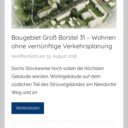
Baugebiet Groß Borstel 31 – Wohnen
ohne vernünftige Verkehrsplanung
Veröffentlicht am
15. August 2018
v
o
Sechs Stockwerke hoch sollen die höchsten
n
Gebäude werden, Wohngebäude auf dem
H
südlichen Teil des Strüvergeländes am Niendorfer
a
Weg und an
n
n
Weiterlesen
e
l
o