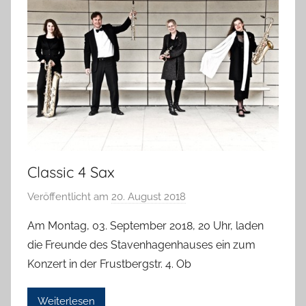
a
l
l
a
Classic 4 Sax
Veröffentlicht am
20. August 2018
v
o
Am Montag, 03. September 2018, 20 Uhr, laden
n
die Freunde des Stavenhagenhauses ein zum
H
Konzert in der Frustbergstr. 4. Ob
a
n
Weiterlesen
n