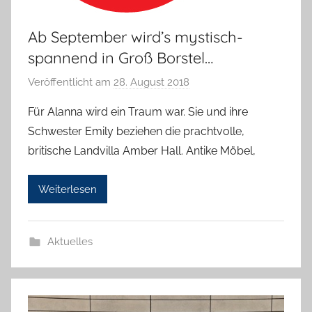
Ab September wird’s mystisch-
spannend in Groß Borstel…
Veröffentlicht am
28. August 2018
v
o
Für Alanna wird ein Traum war. Sie und ihre
n
Schwester Emily beziehen die prachtvolle,
H
britische Landvilla Amber Hall. Antike Möbel,
a
n
Weiterlesen
n
e
l
Aktuelles
o
r
e
K