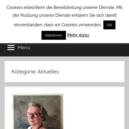
Zum
Cookies erleichtern die Bereitstellung unserer Dienste. Mit
Inhalt
der Nutzung unserer Dienste erklären Sie sich damit
springen
einverstanden, dass wir Cookies verwenden.
OK
Groß
Mehr dazu
Kommunal-
Ablehnen
Verein
Menü
Borstel
von
Groß
Borstel
Kategorie:
Aktuelles