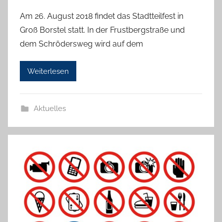
o
Am 26. August 2018 findet das Stadtteilfest in
n
Groß Borstel statt. In der Frustbergstraße und
H
dem Schrödersweg wird auf dem
a
n
Weiterlesen
n
e
l
Aktuelles
o
r
e
K
a
l
l
a