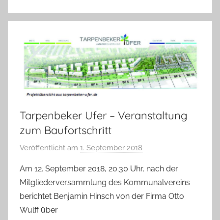
e
K
a
l
l
a
Tarpenbeker Ufer – Veranstaltung
zum Baufortschritt
Veröffentlicht am
1. September 2018
v
o
Am 12. September 2018, 20.30 Uhr, nach der
n
Mitgliederversammlung des Kommunalvereins
H
berichtet Benjamin Hinsch von der Firma Otto
a
Wulff über
n