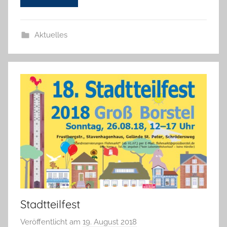
e
l
Aktuelles
o
r
e
K
a
l
l
a
Stadtteilfest
Veröffentlicht am
19. August 2018
v