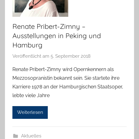
Renate Pribert-Zimny –
Ausstellungen in Peking und
Hamburg
Veröffentlicht am
5. September 2018
v
o
Renate Pribert-Zimny wird Opernkennern als
n
Mezzosopranistin bekannt sein. Sie startete ihre
H
Karriere 1978 an der Hamburgischen Staatsoper,
a
lebte viele Jahre
n
n
Weiterlesen
e
l
o
Aktuelles
r