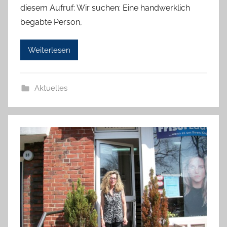
diesem Aufruf: Wir suchen: Eine handwerklich
a
begabte Person,
n
n
Weiterlesen
e
l
o
Aktuelles
r
e
K
a
l
l
a