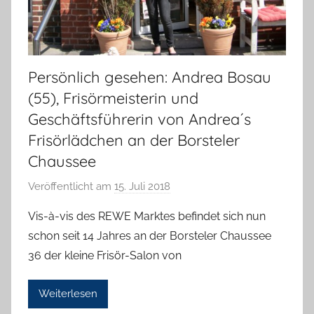
Persönlich gesehen: Andrea Bosau
(55), Frisörmeisterin und
Geschäftsführerin von Andrea´s
Frisörlädchen an der Borsteler
Chaussee
Veröffentlicht am
15. Juli 2018
v
o
Vis-à-vis des REWE Marktes befindet sich nun
n
schon seit 14 Jahres an der Borsteler Chaussee
H
36 der kleine Frisör-Salon von
a
n
Weiterlesen
n
e