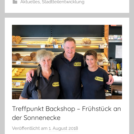
Aktuelles
,
Stadtteilentwicklung
r
e
K
a
l
l
a
Treffpunkt Backshop – Frühstück an
der Sonnenecke
Veröffentlicht am
1. August 2018
v