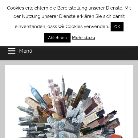
Zum
Cookies erleichtern die Bereitstellung unserer Dienste. Mit
Inhalt
der Nutzung unserer Dienste erklären Sie sich damit
springen
einverstanden, dass wir Cookies verwenden.
OK
Groß
Mehr dazu
Kommunal-
Ablehnen
Verein
Menü
Borstel
von
Groß
Borstel