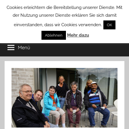
Zum
Cookies erleichtern die Bereitstellung unserer Dienste. Mit
Inhalt
der Nutzung unserer Dienste erklären Sie sich damit
springen
einverstanden, dass wir Cookies verwenden.
OK
Groß
Mehr dazu
Kommunal-
Ablehnen
Verein
Menü
Borstel
von
Groß
Borstel