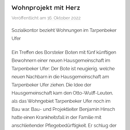
Wohnprojekt mit Herz
Veröffentlicht am
16. Oktober 2022
v
o
Sozialkontor bezieht Wohnungen im Tarpenbeker
n
Ufer
T
a
Ein Treffen des Borsteler Boten mit fünf künftigen
b
Bewohnern einer neuen Hausgemeinschaft im
e
Tarpenbeker Ufer: Der Bote ist neugierig, welche
a
neuen Nachbarn in die Hausgemeinschaft am
B
Tarpenbeker Ufer ziehen. Die Idee der
i
Hausgemeinschaft kam den Otto-Wulff-Leuten,
e
als das Wohngebiet Tarpenbeker Ufer noch im
n
a
Bau war. Bau- und Projektleiter Benjamin Hinsch
s
hatte einen Krankheitsfall in der Familie mit
c
anschließender Pflegebedürftigkeit. Er schlug der