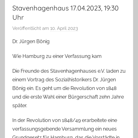
Stavenhagenhaus 17.04.2023, 19:30
Uhr
Veröffentlicht am
10. April 2023
v
o
Dr. Jürgen Bönig
n
T
Wie Hamburg zu einer Verfassung kam
a
b
Die Freunde des Stavenhagenhauses e.V. laden zu
e
einem Vortrag des Sozialhistorikers Dr. Jürgen
a
Bönig ein. Es geht um die Revolution von 1848
B
und die erste Wahl einer Bürgerschaft zehn Jahre
i
später.
e
n
In der Revolution von 1848/49 erarbeitete eine
a
verfassungsgebende Versammlung ein neues
s
Grundgesetz für Hamburg, das die Vorstädte in