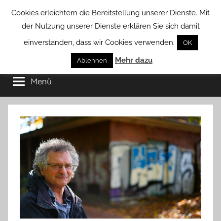
Zum
Cookies erleichtern die Bereitstellung unserer Dienste. Mit
Inhalt
der Nutzung unserer Dienste erklären Sie sich damit
springen
einverstanden, dass wir Cookies verwenden.
OK
Groß
Mehr dazu
Kommunal-
Ablehnen
Verein
Menü
Borstel
von
Groß
Borstel