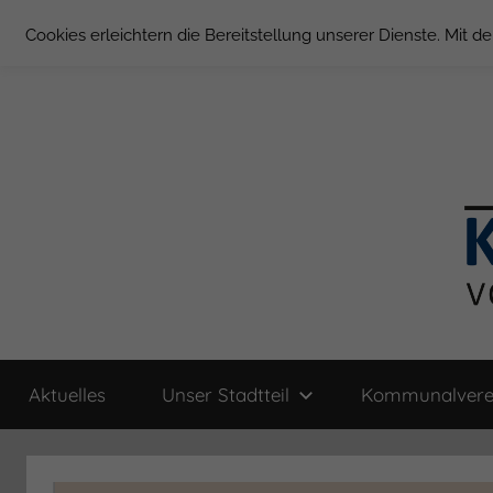
Zum
Cookies erleichtern die Bereitstellung unserer Dienste. Mit 
Inhalt
springen
Groß
Kommunal-
Verein
Aktuelles
Unser Stadtteil
Kommunalvere
von
Borstel
Groß
Borstel