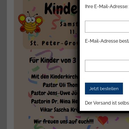
Ihre E-Mail-Adresse:
b
e
a
B
i
E-Mail-Adresse best
e
n
a
s
c
h
Der Versand ist selbs