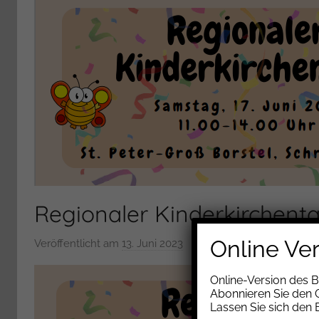
Regionaler Kinderkirchent
Online Ve
Veröffentlicht am
13. Juni 2023
v
o
Online-Version des 
n
Abonnieren Sie den G
T
Lassen Sie sich den
a