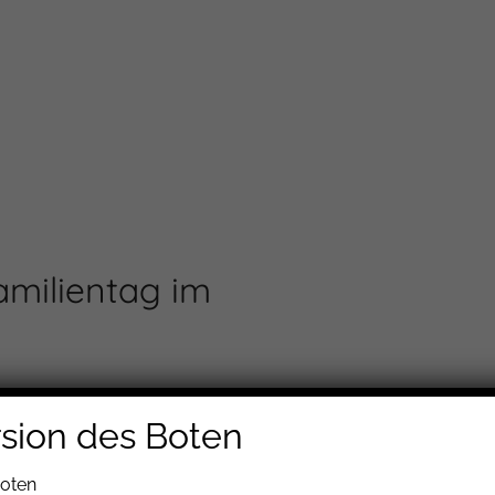
Familientag im
rsion des Boten
Boten
r am
23. September 2018.
Denn am 23. September ist der große