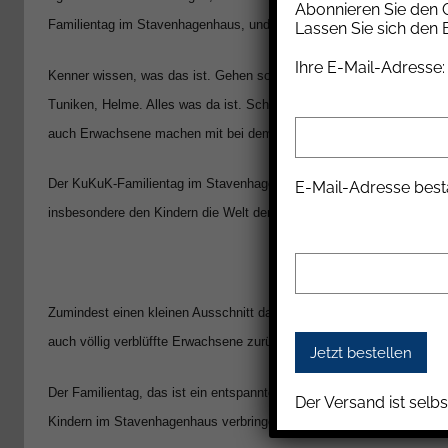
a
Abonnieren Sie den G
Familientag im Stavenhagenhaus, und dorthin kommt die Larp-Mittela
Lassen Sie sich den
n
n
Ihre E-Mail-Adresse:
Kenner wissen, was das ist. Gehen sofort in die Kleiderkammer, pa
e
Tuniken, Helme. Alles was da ist. Schwert und Bogen selbstverständ
l
o
auch Erwachsene machen mit bei dem Spaß, in Rollenspielen Groß Bors
r
Der KuKuK-Familientag im Stavenhagenhaus hat mittlerweile schon Tr
e
E-Mail-Adresse best
K
insbesondere den Kindern die Welt der Indianer zeigte.
a
l
l
Zumindest einen kleinen Ausschnitt davon. Im Februar begeisterte Nic
a
auch völlig verblüffte Erwachsene zurück.
Der Familientag, das ist ein entspannter Sonntagvormittag, den man
Der Versand ist selbs
Kindern im Stavenhagenhaus verbringen kann. Mit kleinem Imbiss u