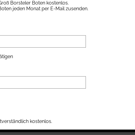
roß Borsteler Boten kostenlos.
ltergruppe.
 Boten jeden Monat per E-Mail zusenden.
cken die Rüstung aus, die gesamte Bekleidung, also Wams, Waffenröcke
lich. Beim Wörtchen Larp glänzen die Augen der kleinen Kenner, aber
tel zu erleben, wie es früher war: im Mittelalter!
adition. Letztes Jahr war Stormy da, der Indianer, der uns und
ätigen
o der Zauberer nicht nur die Kinder. Er ließ mit seinen Kunststücken
 mit der Familie, mit Freunden und Nachbarn und insbesondere mit den
tverständlich kostenlos.
nd echtem Abenteuer.