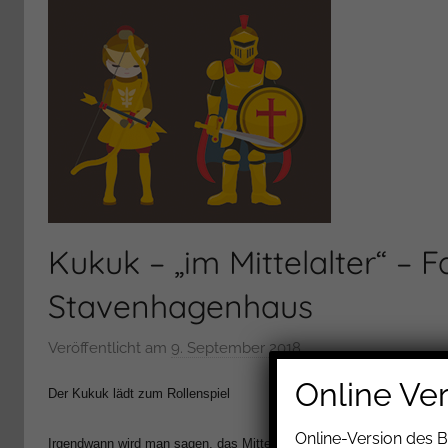
Kukuk – „im Mittelalter“ – 
Stavenhagenhaus
Veröffentlicht am
9. September 2018
v
o
Online Ve
Der Kukuk lädt zum Rollenspiel
n
H
Online-Version des 
Irgendwann wird man sagen, das Mittelalter in Groß Borstel, das wa