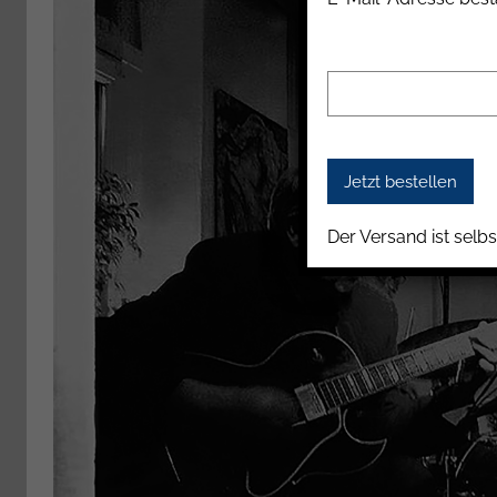
a
s
c
h
Der Versand ist selbs