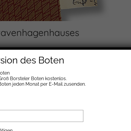
Stavenhagenhauses
rsion des Boten
nhagenhaus
Boten
roß Borsteler Boten kostenlos.
t. Was für den Suppentopf gelten mag, trifft
 Boten jeden Monat per E-Mail zusenden.
ten sich Swen Enge (Gitarre), Alexander Hopff
Bernd Reincke (Baritonsaxofon) zusammen, allesamt
 die Band Cookbook zu gründen.
ätigen