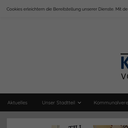
Zum
Cookies erleichtern die Bereitstellung unserer Dienste. Mit 
Inhalt
springen
Groß
Kommunal-
Verein
Aktuelles
Unser Stadtteil
Kommunalvere
von
Borstel
Groß
Borstel