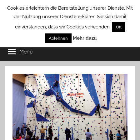
Zum
Cookies erleichtern die Bereitstellung unserer Dienste. Mit
Inhalt
der Nutzung unserer Dienste erklären Sie sich damit
springen
einverstanden, dass wir Cookies verwenden.
OK
Groß
Mehr dazu
Kommunal-
Ablehnen
Verein
Menü
Borstel
von
Groß
Borstel