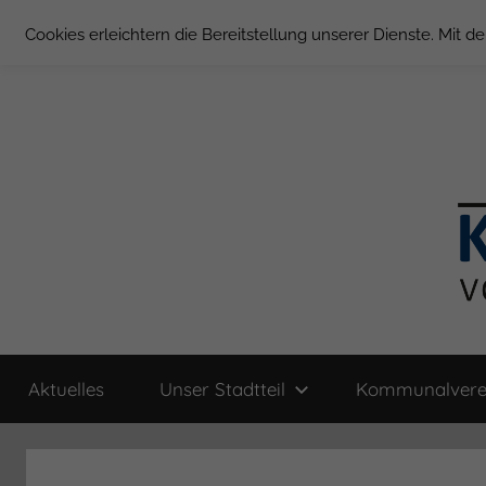
Zum
Cookies erleichtern die Bereitstellung unserer Dienste. Mit 
Inhalt
springen
Groß
Kommunal-
Verein
Aktuelles
Unser Stadtteil
Kommunalvere
von
Borstel
Groß
Borstel