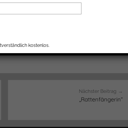
. Eine kostenlose Probestunde ist jederzeit ohne
 von 19.30 – 21:00 Uhr in der Turnhalle der Schule
tverständlich kostenlos.
Nächster Beitrag
„Rattenfängerin“