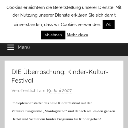
Zum
Cookies erleichtern die Bereitstellung unserer Dienste. Mit
Inhalt
der Nutzung unserer Dienste erklären Sie sich damit
springen
einverstanden, dass wir Cookies verwenden.
OK
Groß
Mehr dazu
Kommunal-
Ablehnen
Verein
Menü
Borstel
von
Groß
Borstel
DIE Überraschung: Kinder-Kultur-
Festival
Veröffentlicht am
19. Juni 2007
v
o
Im September startet das neue Kinderfestival mit der
n
Veranstaltungsreihe „Montagskino“ und danach soll es den ganzen
H
Herbst und Winter ein buntes Programm für Kinder geben!
a
n