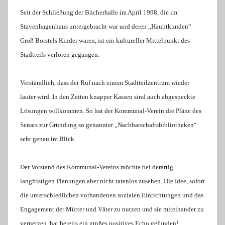
n
Seit der Schließung der Bücherhalle im April 1998, die im
e
Stavenhagenhaus untergebracht war und deren „Hauptkunden“
l
Groß Borstels Kinder waren, ist ein kultureller Mittelpunkt des
o
Stadtteils verloren gegangen.
r
e
Verständlich, dass der Ruf nach einem Stadtteilzentrum wieder
K
lauter wird. In den Zeiten knapper Kassen sind auch abgespeckte
a
Lösungen willkommen. So hat der Kommunal-Verein die Pläne des
l
Senats zur Gründung so genannter „Nachbarschaftsbibliotheken“
l
sehr genau im Blick.
a
Der Vorstand des Kommunal-Vereins möchte bei derartig
langfristigen Planungen aber nicht tatenlos zusehen. Die Idee, sofort
die unterschiedlichen vorhandenen sozialen Einrichtungen und das
Engagement der Mütter und Väter zu nutzen und sie miteinander zu
vernetzen, hat bereits ein großes positives Echo gefunden!