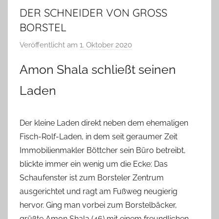
DER SCHNEIDER VON GROSS
BORSTEL
Veröffentlicht am
1. Oktober 2020
v
o
Amon Shala schließt seinen
n
T
Laden
a
b
e
Der kleine Laden direkt neben dem ehemaligen
a
Fisch-Rolf-Laden, in dem seit geraumer Zeit
B
Immobilienmakler Böttcher sein Büro betreibt,
i
blickte immer ein wenig um die Ecke: Das
e
Schaufenster ist zum Borsteler Zentrum
n
ausgerichtet und ragt am Fußweg neugierig
a
hervor. Ging man vorbei zum Borstelbäcker,
s
grüßte Amon Shala (46) mit einem freundlichen