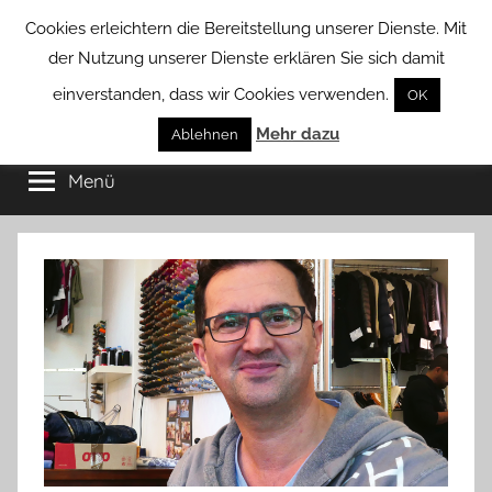
Zum
Cookies erleichtern die Bereitstellung unserer Dienste. Mit
Inhalt
der Nutzung unserer Dienste erklären Sie sich damit
springen
einverstanden, dass wir Cookies verwenden.
OK
Groß
Mehr dazu
Kommunal-
Ablehnen
Verein
Menü
Borstel
von
Groß
Borstel