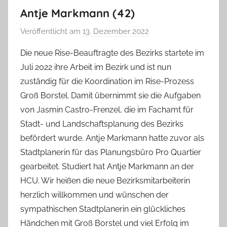
Antje Markmann (42)
Veröffentlicht am
13. Dezember 2022
v
o
Die neue Rise-Beauftragte des Bezirks startete im
n
Juli 2022 ihre Arbeit im Bezirk und ist nun
T
zuständig für die Koordination im Rise-Prozess
a
Groß Borstel. Damit übernimmt sie die Aufgaben
b
von Jasmin Castro-Frenzel, die im Fachamt für
e
Stadt- und Landschaftsplanung des Bezirks
a
B
befördert wurde. Antje Markmann hatte zuvor als
i
Stadtplanerin für das Planungsbüro Pro Quartier
e
gearbeitet. Studiert hat Antje Markmann an der
n
HCU. Wir heißen die neue Bezirksmitarbeiterin
a
herzlich willkommen und wünschen der
s
sympathischen Stadtplanerin ein glückliches
c
Händchen mit Groß Borstel und viel Erfolg im