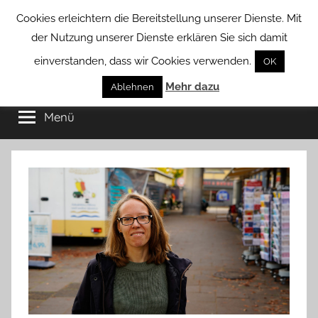
Zum
Cookies erleichtern die Bereitstellung unserer Dienste. Mit
Inhalt
der Nutzung unserer Dienste erklären Sie sich damit
springen
einverstanden, dass wir Cookies verwenden.
OK
Groß
Mehr dazu
Kommunal-
Ablehnen
Verein
Menü
Borstel
von
Groß
Borstel