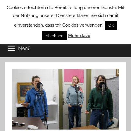
Zum
Cookies erleichtern die Bereitstellung unserer Dienste. Mit
Inhalt
der Nutzung unserer Dienste erklären Sie sich damit
springen
einverstanden, dass wir Cookies verwenden.
OK
Groß
Mehr dazu
Kommunal-
Ablehnen
Verein
Menü
Borstel
von
Groß
Borstel