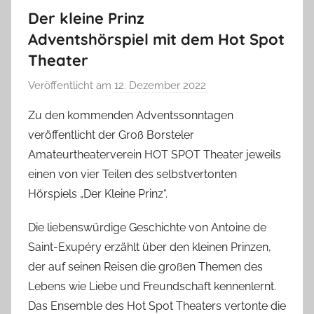
Der kleine Prinz
Adventshörspiel mit dem Hot Spot
Theater
Veröffentlicht am
12. Dezember 2022
v
o
Zu den kommenden Adventssonntagen
n
veröffentlicht der Groß Borsteler
T
Amateurtheaterverein HOT SPOT Theater jeweils
a
einen von vier Teilen des selbstvertonten
b
Hörspiels „Der Kleine Prinz“.
e
a
Die liebenswürdige Geschichte von Antoine de
B
Saint-Exupéry erzählt über den kleinen Prinzen,
i
der auf seinen Reisen die großen Themen des
e
Lebens wie Liebe und Freundschaft kennenlernt.
n
a
Das Ensemble des Hot Spot Theaters vertonte die