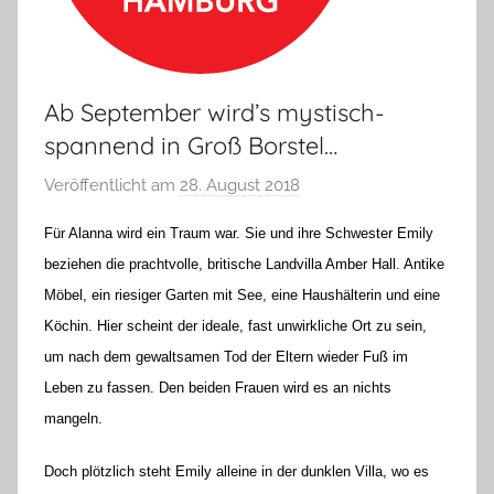
Ab September wird’s mystisch-
spannend in Groß Borstel…
Veröffentlicht am
28. August 2018
v
o
Für Alanna wird ein Traum war. Sie und ihre Schwester Emily
n
beziehen die prachtvolle, britische Landvilla Amber Hall. Antike
H
Möbel, ein riesiger Garten mit See, eine Haushälterin und eine
a
Köchin. Hier scheint der ideale, fast unwirkliche Ort zu sein,
n
n
um nach dem gewaltsamen Tod der Eltern wieder Fuß im
e
Leben zu fassen. Den beiden Frauen wird es an nichts
l
mangeln.
o
r
Doch plötzlich steht Emily alleine in der dunklen Villa, wo es