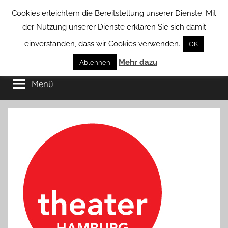
Zum
Cookies erleichtern die Bereitstellung unserer Dienste. Mit
Inhalt
der Nutzung unserer Dienste erklären Sie sich damit
springen
einverstanden, dass wir Cookies verwenden.
OK
Groß
Mehr dazu
Kommunal-
Ablehnen
Verein
Menü
Borstel
von
Groß
Borstel