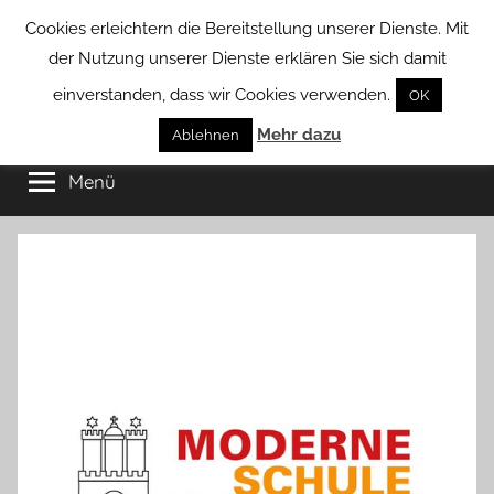
Zum
Cookies erleichtern die Bereitstellung unserer Dienste. Mit
Inhalt
der Nutzung unserer Dienste erklären Sie sich damit
springen
einverstanden, dass wir Cookies verwenden.
OK
Groß
Mehr dazu
Kommunal-
Ablehnen
Verein
Menü
Borstel
von
Groß
Borstel