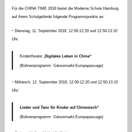
l
Für die CHINA TIME 2018 bietet die Moderne Schule Hamburg
o
auf ihrem Schulgelände folgende Programmpunkte an:
r
e
•
Dienstag, 11. September 2018, 12:00-12:20 und 12:50-13:10
K
Uhr:
a
l
Kindertheater „
Digitales Leben in China“
l
a
(Bühnenprogramm Gänsemarkt-Europapassage)
•
Mittwoch, 12. September 2018, 12:00-12:20 und 12:50-13:10
:
Uhr
Lieder und Tanz für Kinder auf Chinesisch“
(Bühnenprogramm Gänsemarkt-Europapassage)