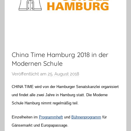
China Time Hamburg 2018 in der
Modernen Schule
Veröffentlicht am
25. August 2018
v
o
CHINA TIME wird von der Hamburger Senatskanzlei organisiert
n
und findet alle zwei Jahre in Hamburg statt. Die Moderne
H
Schule Hamburg nimmt regelmäßig teil.
a
n
Einzelheiten im
Programmheft
und
Bühnenprogramm
für
n
Gänsemarkt und Europapassage.
e