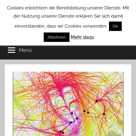
Zum
Cookies erleichtern die Bereitstellung unserer Dienste. Mit
Inhalt
der Nutzung unserer Dienste erklären Sie sich damit
springen
einverstanden, dass wir Cookies verwenden.
OK
Groß
Mehr dazu
Kommunal-
Ablehnen
Verein
Menü
Borstel
von
Groß
Borstel