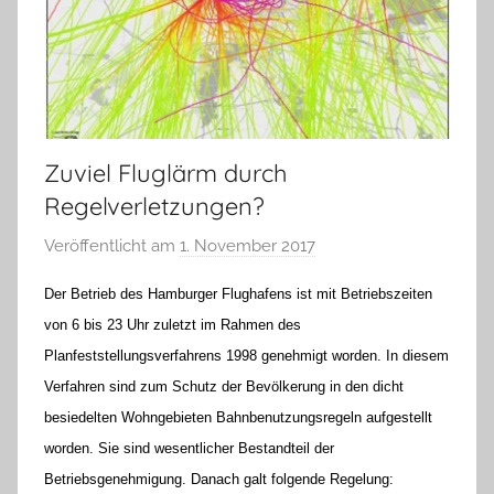
Zuviel Fluglärm durch
Regelverletzungen?
Veröffentlicht am
1. November 2017
v
o
Der Betrieb des Hamburger Flughafens ist mit Betriebszeiten
n
von 6 bis 23 Uhr zuletzt im Rahmen des
H
Planfeststellungsverfahrens 1998 genehmigt worden. In diesem
a
Verfahren sind zum Schutz der Bevölkerung in den dicht
n
n
besiedelten Wohngebieten Bahnbenutzungsregeln aufgestellt
e
worden. Sie sind wesentlicher Bestandteil der
l
Betriebsgenehmigung. Danach galt folgende Regelung: