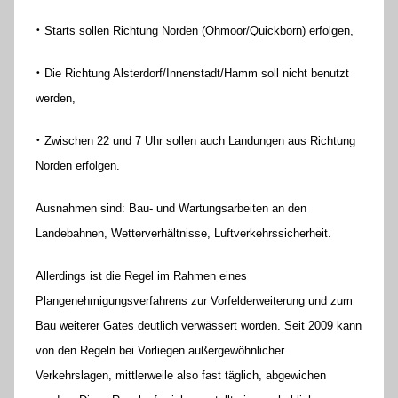
o
•
r
Starts sollen Richtung Norden (Ohmoor/Quickborn) erfolgen,
e
•
Die Richtung Alsterdorf/Innenstadt/Hamm soll nicht benutzt
K
werden,
a
l
•
Zwischen 22 und 7 Uhr sollen auch Landungen aus Richtung
l
Norden erfolgen.
a
Ausnahmen sind: Bau- und Wartungsarbeiten an den
Landebahnen, Wetterverhältnisse, Luftverkehrssicherheit.
Allerdings ist die Regel im Rahmen eines
Plangenehmigungsverfahrens zur Vorfelderweiterung und zum
Bau weiterer Gates deutlich verwässert worden. Seit 2009 kann
von den Regeln bei Vorliegen außergewöhnlicher
Verkehrslagen, mittlerweile also fast täglich, abgewichen