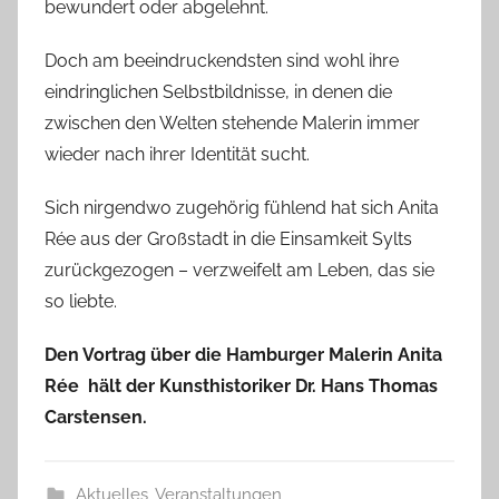
bewundert oder abgelehnt.
c
h
Doch am beeindruckendsten sind wohl ihre
eindringlichen Selbstbildnisse, in denen die
zwischen den Welten stehende Malerin immer
wieder nach ihrer Identität sucht.
Sich nirgendwo zugehörig fühlend hat sich Anita
Rée aus der Großstadt in die Einsamkeit Sylts
zurückgezogen – verzweifelt am Leben, das sie
so liebte.
Den Vortrag über die
Hamburger Malerin Anita
Rée
hält der Kunsthistoriker
Dr. Hans Thomas
Carstensen
.
Aktuelles
,
Veranstaltungen