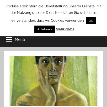
Zum
Cookies erleichtern die Bereitstellung unserer Dienste. Mit
Inhalt
der Nutzung unserer Dienste erklären Sie sich damit
springen
einverstanden, dass wir Cookies verwenden.
OK
Groß
Mehr dazu
Kommunal-
Ablehnen
Verein
Menü
Borstel
von
Groß
Borstel