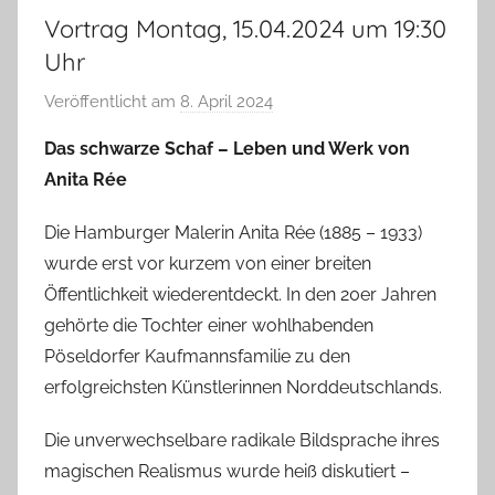
Vortrag Montag, 15.04.2024 um 19:30
Uhr
Veröffentlicht am
8. April 2024
v
o
Das schwarze Schaf – Leben und Werk von
n
Anita Rée
T
a
Die Hamburger Malerin Anita Rée (1885 – 1933)
b
wurde erst vor kurzem von einer breiten
e
Öffentlichkeit wiederentdeckt. In den 20er Jahren
a
gehörte die Tochter einer wohlhabenden
B
Pöseldorfer Kaufmannsfamilie zu den
i
erfolgreichsten Künstlerinnen Norddeutschlands.
e
n
Die unverwechselbare radikale Bildsprache ihres
a
magischen Realismus wurde heiß diskutiert –
s