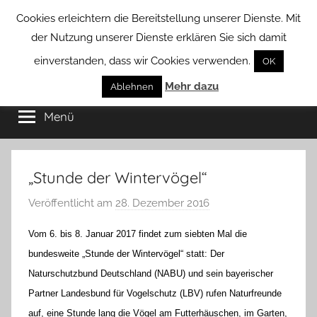
Zum
Cookies erleichtern die Bereitstellung unserer Dienste. Mit
Inhalt
der Nutzung unserer Dienste erklären Sie sich damit
springen
einverstanden, dass wir Cookies verwenden.
OK
Groß
Mehr dazu
Kommunal-
Ablehnen
Verein
Menü
Borstel
von
Groß
Borstel
„Stunde der Wintervögel“
Veröffentlicht am
28. Dezember 2016
v
o
Vom 6. bis 8. Januar 2017 findet zum siebten Mal die
n
bundesweite „Stunde der Wintervögel“ statt: Der
H
Naturschutzbund Deutschland (NABU) und sein bayerischer
a
Partner Landesbund für Vogelschutz (LBV) rufen Naturfreunde
n
n
auf, eine Stunde lang die Vögel am Futterhäuschen, im Garten,