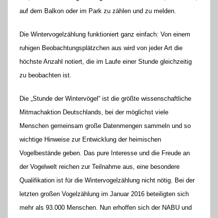
e
auf dem Balkon oder im Park zu zählen und zu melden.
l
Die Wintervogelzählung funktioniert ganz einfach: Von einem
o
r
ruhigen Beobachtungsplätzchen aus wird von jeder Art die
e
höchste Anzahl notiert, die im Laufe einer Stunde gleichzeitig
K
zu beobachten ist.
a
l
Die „Stunde der Wintervögel“ ist die größte wissenschaftliche
l
Mitmachaktion Deutschlands, bei der möglichst viele
a
Menschen gemeinsam große Datenmengen sammeln und so
wichtige Hinweise zur Entwicklung der heimischen
Vogelbestände geben. Das pure Interesse und die Freude an
der Vogelwelt reichen zur Teilnahme aus, eine besondere
Qualifikation ist für die Wintervogelzählung nicht nötig. Bei der
letzten großen Vogelzählung im Januar 2016 beteiligten sich
mehr als 93.000 Menschen. Nun erhoffen sich der NABU und