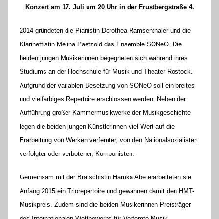
Konzert am 17. Juli um 20 Uhr in der Frustbergstraße 4.
e
l
2014 gründeten die Pianistin Dorothea Ramsenthaler und die
o
Klarinettistin Melina Paetzold das Ensemble SONeO. Die
r
beiden jungen Musikerinnen begegneten sich während ihres
e
Studiums an der Hochschule für Musik und Theater Rostock.
K
Aufgrund der variablen Besetzung von SONeO soll ein breites
a
l
und vielfarbiges Repertoire erschlossen werden. Neben der
l
Aufführung großer Kammermusikwerke der Musikgeschichte
a
legen die beiden jungen Künstlerinnen viel Wert auf die
Erarbeitung von Werken verfemter, von den Nationalsozialisten
verfolgter oder verbotener, Komponisten.
Gemeinsam mit der Bratschistin Haruka Abe erarbeiteten sie
Anfang 2015 ein Triorepertoire und gewannen damit den HMT-
Musikpreis. Zudem sind die beiden Musikerinnen Preisträger
des Internationalen Wettbewerbs für Verfemte Musik.