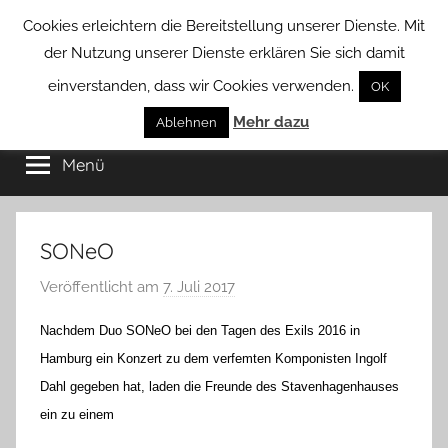
Zum
Cookies erleichtern die Bereitstellung unserer Dienste. Mit
Inhalt
der Nutzung unserer Dienste erklären Sie sich damit
springen
einverstanden, dass wir Cookies verwenden.
OK
Groß
Mehr dazu
Kommunal-
Ablehnen
Verein
Menü
Borstel
von
Groß
Borstel
SONeO
Veröffentlicht am
7. Juli 2017
v
o
Nachdem Duo SONeO bei den Tagen des Exils 2016 in
n
Hamburg ein Konzert zu dem verfemten Komponisten Ingolf
H
Dahl gegeben hat, laden die Freunde des Stavenhagenhauses
a
ein zu einem
n
n