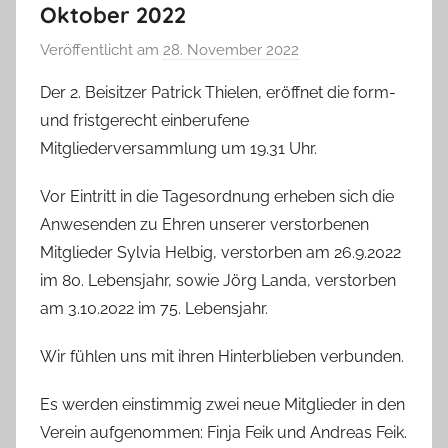
Oktober 2022
Veröffentlicht am
28. November 2022
v
o
Der 2. Beisitzer Patrick Thielen, eröffnet die form-
n
und fristgerecht einberufene
T
Mitgliederversammlung um 19.31 Uhr.
a
b
Vor Eintritt in die Tagesordnung erheben sich die
e
Anwesenden zu Ehren unserer verstorbenen
a
Mitglieder Sylvia Helbig, verstorben am 26.9.2022
B
im 80. Lebensjahr, sowie Jörg Landa, verstorben
i
am 3.10.2022 im 75. Lebensjahr.
e
n
Wir fühlen uns mit ihren Hinterblieben verbunden.
a
s
Es werden einstimmig zwei neue Mitglieder in den
c
Verein aufgenommen: Finja Feik und Andreas Feik.
h