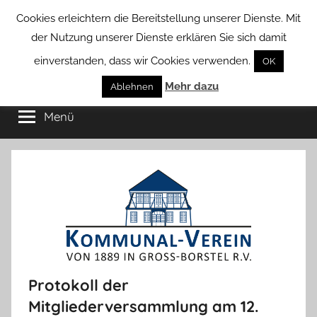
Zum
Cookies erleichtern die Bereitstellung unserer Dienste. Mit
Inhalt
der Nutzung unserer Dienste erklären Sie sich damit
springen
einverstanden, dass wir Cookies verwenden.
OK
Groß
Mehr dazu
Kommunal-
Ablehnen
Verein
Menü
Borstel
von
Groß
Borstel
Protokoll der
Mitgliederversammlung am 12.