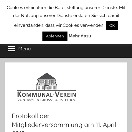
Zum
Cookies erleichtern die Bereitstellung unserer Dienste. Mit
Inhalt
der Nutzung unserer Dienste erklären Sie sich damit
springen
einverstanden, dass wir Cookies verwenden.
OK
Groß
Mehr dazu
Kommunal-
Ablehnen
Verein
Menü
Borstel
von
Groß
Borstel
Protokoll der
Mitgliederversammlung am 11. April