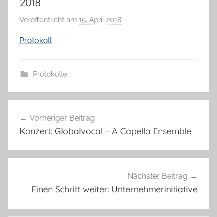
2018
Veröffentlicht am
15. April 2018
v
o
Protokoll
n
H
a
Protokolle
n
n
Beitragsnavigation
e
Vorheriger Beitrag
l
Konzert: Globalvocal – A Capella Ensemble
o
r
e
K
Nächster Beitrag
a
Einen Schritt weiter: Unternehmerinitiative
l
l