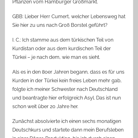
Pflanzen vom Hamburger Großmarkt.
a
B
GBB: Lieber Herr Cumert, welcher Lebensweg hat
i
Sie hier zu uns nach Groß Borstel geführt?
e
n
I. C.: Ich stamme aus dem türkischen Teil von
a
Kurdistan oder aus dem kurdischen Teil der
s
Türkei – je nach dem, wie man es sieht.
c
h
Als es in den 80er Jahren begann, dass es für uns
Kurden in der Türkei kein freies Leben mehr gab,
folgte ich meiner Schwester nach Deutschland
und beantragte hier erfolgreich Asyl. Das ist nun
schon weit über 20 Jahre her.
Zunächst absolvierte ich einen sechs monatigen
Deutschkurs und startete dann mein Berufsleben