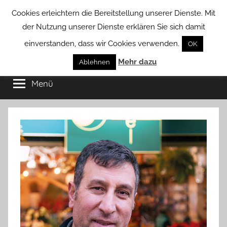
Zum
Cookies erleichtern die Bereitstellung unserer Dienste. Mit
Inhalt
der Nutzung unserer Dienste erklären Sie sich damit
springen
einverstanden, dass wir Cookies verwenden.
OK
Groß
Mehr dazu
Kommunal-
Ablehnen
Verein
Menü
Borstel
von
Groß
Borstel