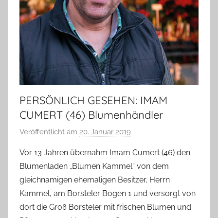
PERSÖNLICH GESEHEN: IMAM
CUMERT (46) Blumenhändler
Veröffentlicht am
20. Januar 2019
v
o
Vor 13 Jahren übernahm Imam Cumert (46) den
n
Blumenladen „Blumen Kammel“ von dem
T
gleichnamigen ehemaligen Besitzer, Herrn
a
Kammel, am Borsteler Bogen 1 und versorgt von
b
dort die Groß Borsteler mit frischen Blumen und
e