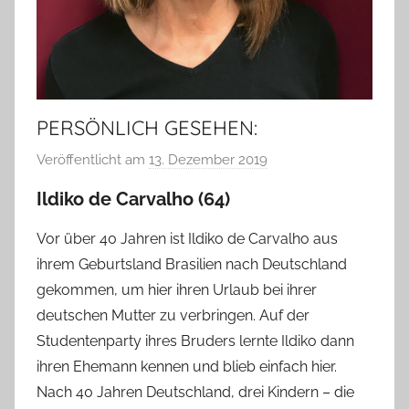
PERSÖNLICH GESEHEN:
Veröffentlicht am
13. Dezember 2019
v
o
Ildiko de Carvalho (64)
n
T
Vor über 40 Jahren ist Ildiko de Carvalho aus
a
ihrem Geburtsland Brasilien nach Deutschland
b
gekommen, um hier ihren Urlaub bei ihrer
e
deutschen Mutter zu verbringen. Auf der
a
Studentenparty ihres Bruders lernte Ildiko dann
B
ihren Ehemann kennen und blieb einfach hier.
i
Nach 40 Jahren Deutschland, drei Kindern – die
e