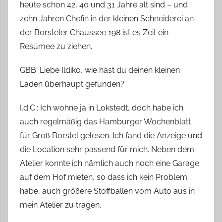
heute schon 42, 40 und 31 Jahre alt sind – und
n
zehn Jahren Chefin in der kleinen Schneiderei an
a
der Borsteler Chaussee 198 ist es Zeit ein
s
c
Resümee zu ziehen.
h
GBB: Liebe Ildiko, wie hast du deinen kleinen
Laden überhaupt gefunden?
I.d.C.: Ich wohne ja in Lokstedt, doch habe ich
auch regelmäßig das Hamburger Wochenblatt
für Groß Borstel gelesen. Ich fand die Anzeige und
die Location sehr passend für mich. Neben dem
Atelier konnte ich nämlich auch noch eine Garage
auf dem Hof mieten, so dass ich kein Problem
habe, auch größere Stoffballen vom Auto aus in
mein Atelier zu tragen.