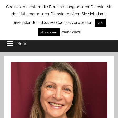
Zum
Cookies erleichtern die Bereitstellung unserer Dienste. Mit
Inhalt
der Nutzung unserer Dienste erklären Sie sich damit
springen
einverstanden, dass wir Cookies verwenden.
OK
Groß
Mehr dazu
Kommunal-
Ablehnen
Verein
Menü
Borstel
von
Groß
Borstel