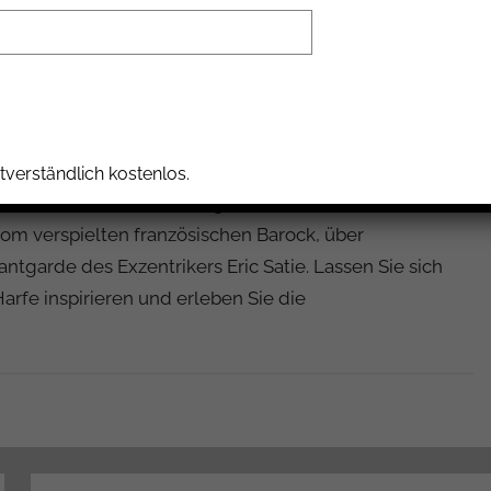
 Stavenhagenhaus
 verführerisch….
tverständlich kostenlos.
 mit dem Duo Gudrun Wagner (Flöte) und Konstanze
m verspielten französischen Barock, über
ntgarde des Exzentrikers Eric Satie. Lassen Sie sich
fe inspirieren und erleben Sie die