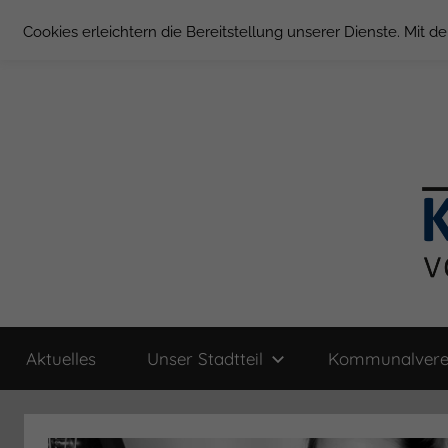
Zum
Cookies erleichtern die Bereitstellung unserer Dienste. Mit 
Inhalt
springen
Groß
Kommunal-
Verein
Aktuelles
Unser Stadtteil
Kommunalvere
von
Borstel
Groß
Borstel