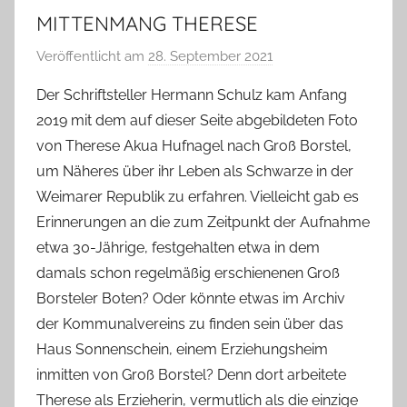
MITTENMANG THERESE
Veröffentlicht am
28. September 2021
v
o
Der Schriftsteller Hermann Schulz kam Anfang
n
2019 mit dem auf dieser Seite abgebildeten Foto
T
von Therese Akua Hufnagel nach Groß Borstel,
a
um Näheres über ihr Leben als Schwarze in der
b
Weimarer Republik zu erfahren. Vielleicht gab es
e
Erinnerungen an die zum Zeitpunkt der Aufnahme
a
B
etwa 30-Jährige, festgehalten etwa in dem
i
damals schon regelmäßig erschienenen Groß
e
Borsteler Boten? Oder könnte etwas im Archiv
n
der Kommunalvereins zu finden sein über das
a
Haus Sonnenschein, einem Erziehungsheim
s
inmitten von Groß Borstel? Denn dort arbeitete
c
Therese als Erzieherin, vermutlich als die einzige