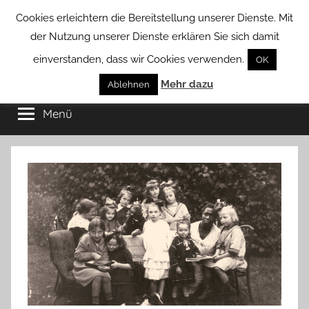
Zum
Cookies erleichtern die Bereitstellung unserer Dienste. Mit
Inhalt
der Nutzung unserer Dienste erklären Sie sich damit
springen
einverstanden, dass wir Cookies verwenden.
OK
Groß
Mehr dazu
Kommunal-
Ablehnen
Verein
Menü
Borstel
von
Groß
Borstel