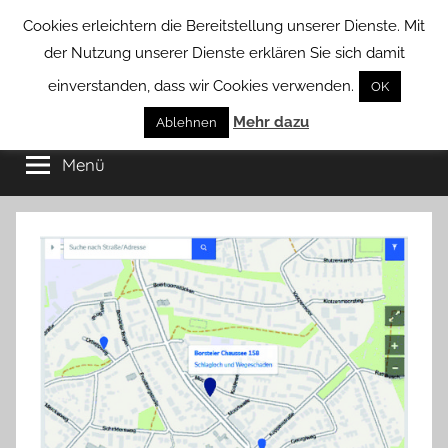
Zum
Cookies erleichtern die Bereitstellung unserer Dienste. Mit
Inhalt
der Nutzung unserer Dienste erklären Sie sich damit
springen
einverstanden, dass wir Cookies verwenden.
OK
Groß
Mehr dazu
Kommunal-
Ablehnen
Verein
Menü
Borstel
von
Groß
Borstel