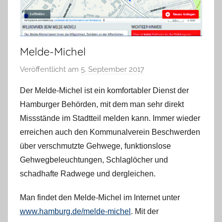
Melde-Michel
Veröffentlicht am
5. September 2017
v
o
Der Melde-Michel ist ein komfortabler Dienst der
n
Hamburger Behörden, mit dem man sehr direkt
H
Missstände im Stadtteil melden kann. Immer wieder
a
erreichen auch den Kommunalverein Beschwerden
n
über verschmutzte Gehwege, funktionslose
n
e
Gehwegbeleuchtungen, Schlaglöcher und
l
schadhafte Radwege und dergleichen.
o
Man findet den Melde-Michel im Internet unter
r
e
www.hamburg.de/melde-michel
. Mit der