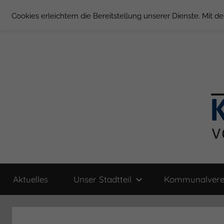
Zum
Cookies erleichtern die Bereitstellung unserer Dienste. Mit 
Inhalt
springen
Groß
Kommunal-
Verein
Aktuelles
Unser Stadtteil
Kommunalvere
von
Borstel
Groß
Borstel