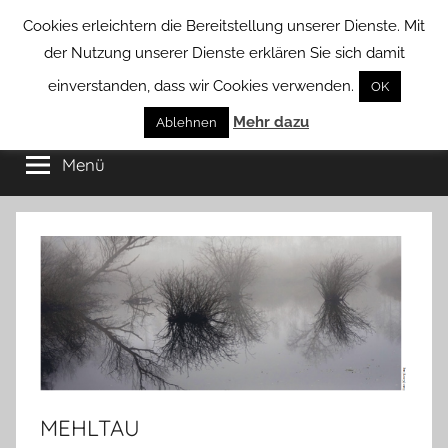
Zum
Cookies erleichtern die Bereitstellung unserer Dienste. Mit
Inhalt
der Nutzung unserer Dienste erklären Sie sich damit
springen
einverstanden, dass wir Cookies verwenden.
OK
Groß
Mehr dazu
Kommunal-
Ablehnen
Verein
Menü
Borstel
von
Groß
Borstel
MEHLTAU