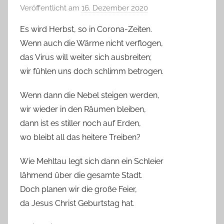
Veröffentlicht am
16. Dezember 2020
v
o
Es wird Herbst, so in Corona-Zeiten.
n
Wenn auch die Wärme nicht verflogen,
T
das Virus will weiter sich ausbreiten;
a
wir fühlen uns doch schlimm betrogen.
b
e
Wenn dann die Nebel steigen werden,
a
wir wieder in den Räumen bleiben,
B
dann ist es stiller noch auf Erden,
i
wo bleibt all das heitere Treiben?
e
n
Wie Mehltau legt sich dann ein Schleier
a
lähmend über die gesamte Stadt.
s
Doch planen wir die große Feier,
c
da Jesus Christ Geburtstag hat.
h