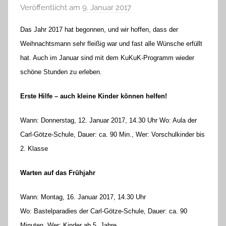
Veröffentlicht am
9. Januar 2017
v
o
Das Jahr 2017 hat begonnen, und wir hoffen, dass der
n
Weihnachtsmann sehr fleißig war und fast alle Wünsche erfüllt
H
hat. Auch im Januar sind mit dem KuKuK-Programm wieder
a
schöne Stunden zu erleben.
n
n
Erste Hilfe – auch kleine Kinder können helfen!
e
l
Wann: Donnerstag, 12. Januar 2017, 14.30 Uhr Wo: Aula der
o
Carl-Götze-Schule, Dauer: ca. 90 Min., Wer: Vorschulkinder bis
r
2. Klasse
e
K
Warten auf das Frühjahr
a
l
Wann: Montag, 16. Januar 2017, 14.30 Uhr
l
Wo: Bastelparadies der Carl-Götze-Schule, Dauer: ca. 90
a
Minuten, Wer: Kinder ab 5. Jahre