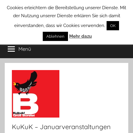
Zum
Cookies erleichtern die Bereitstellung unserer Dienste. Mit
Inhalt
der Nutzung unserer Dienste erklären Sie sich damit
springen
einverstanden, dass wir Cookies verwenden.
OK
Groß
Mehr dazu
Kommunal-
Ablehnen
Verein
Menü
Borstel
von
Groß
Borstel
KuKuK – Januarveranstaltungen