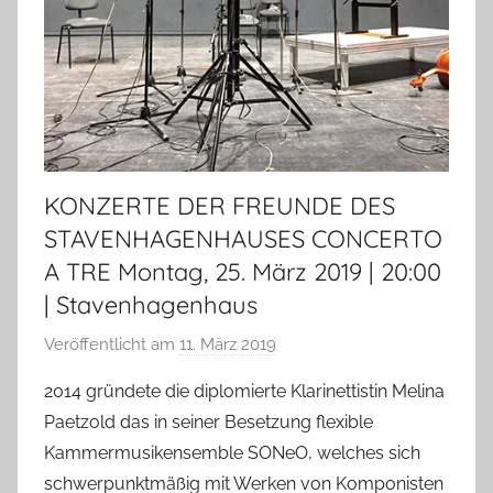
KONZERTE DER FREUNDE DES
STAVENHAGENHAUSES CONCERTO
A TRE Montag, 25. März 2019 | 20:00
| Stavenhagenhaus
Veröffentlicht am
11. März 2019
v
o
2014 gründete die diplomierte Klarinettistin Melina
n
Paetzold das in seiner Besetzung flexible
T
Kammermusikensemble SONeO, welches sich
a
schwerpunktmäßig mit Werken von Komponisten
b