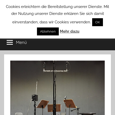
Zum
Cookies erleichtern die Bereitstellung unserer Dienste. Mit
Inhalt
der Nutzung unserer Dienste erklären Sie sich damit
springen
einverstanden, dass wir Cookies verwenden.
OK
Groß
Mehr dazu
Kommunal-
Ablehnen
Verein
Menü
Borstel
von
Groß
Borstel