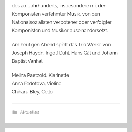
des 20. Jahrhunderts, insbesondere mit den
e
Komponisten verfehmter Musik, von den
a
B
Nationalsozialisten verbotener oder verfolgter
i
Komponisten und Musiker auseinandersetzt.
e
Am heutigen Abend spielt das Trio Werke von
n
a
Joseph Haydn, Ingolf Dahl, Hans Gál und Johann
s
Baptist Vanhal.
c
Melina Paetzold, Klarinette
h
Anna Fedotova, Violine
Chiharu Bley, Cello
Aktuelles