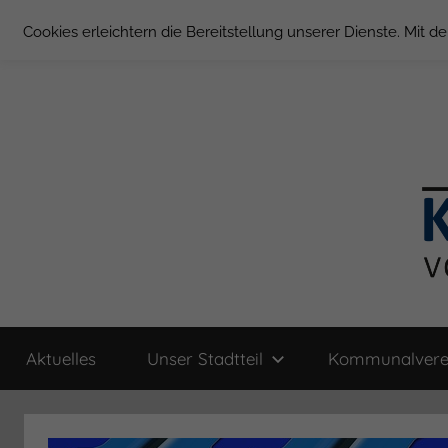
Zum
Cookies erleichtern die Bereitstellung unserer Dienste. Mit 
Inhalt
springen
Groß
Kommunal-
Verein
Aktuelles
Unser Stadtteil
Kommunalvere
von
Borstel
Groß
Borstel