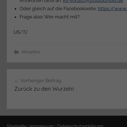
Antworten bitte an:
kv-vorsitz@grossborstel.de
Oder gleich auf die Facebookseite:
https://www
Frage also: Wer macht mit?
US/TJ
Aktuelles
Beitragsnavigation
Vorheriger Beitrag
Zurück zu den Wurzeln
Startseite
|
Impressum
|
Datenschutzerklärung