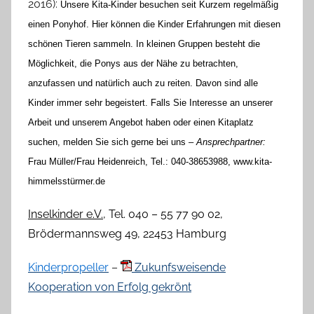
2016):
Unsere Kita-Kinder besuchen seit Kurzem regelmäßig
e
einen Ponyhof. Hier können die Kinder Erfahrungen mit diesen
l
schönen Tieren sammeln. In kleinen Gruppen besteht die
o
Möglichkeit, die Ponys aus der Nähe zu betrachten,
r
anzufassen und natürlich auch zu reiten. Davon sind alle
e
Kinder immer sehr begeistert.
Falls Sie Interesse an unserer
K
Arbeit und unserem Angebot haben oder einen Kitaplatz
a
l
suchen, melden Sie sich gerne bei uns –
Ansprechpartner:
l
Frau Müller/Frau Heidenreich, Tel.: 040-38653988, www.kita-
a
himmelsstürmer.de
Inselkinder e.V.
, Tel. 040 – 55 77 90 02,
Brödermannsweg 49, 22453 Hamburg
Kinderpropeller
–
Zukunfsweisende
Kooperation von Erfolg gekrönt