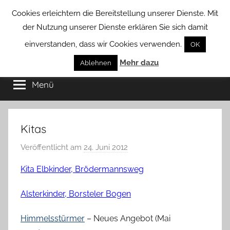
Zum
Cookies erleichtern die Bereitstellung unserer Dienste. Mit
Inhalt
der Nutzung unserer Dienste erklären Sie sich damit
springen
einverstanden, dass wir Cookies verwenden.
OK
Groß
Mehr dazu
Kommunal-
Ablehnen
Verein
Menü
Borstel
von
Groß
Borstel
Kitas
Veröffentlicht am
24. Juni 2012
v
o
Kita Elbkinder, Brödermannsweg
n
H
Alsterkinder, Borsteler Bogen
a
n
Himmelsstürmer
– Neues Angebot (Mai
n