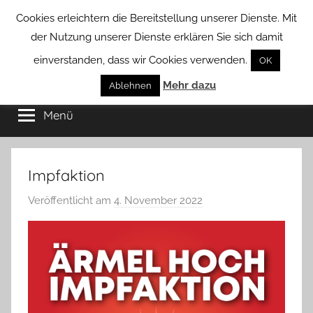
Zum
Cookies erleichtern die Bereitstellung unserer Dienste. Mit
Inhalt
der Nutzung unserer Dienste erklären Sie sich damit
springen
einverstanden, dass wir Cookies verwenden.
OK
Groß
Mehr dazu
Kommunal-
Ablehnen
Verein
Menü
Borstel
von
Groß
Borstel
Impfaktion
Veröffentlicht am
4. November 2022
v
o
n
T
a
b
e