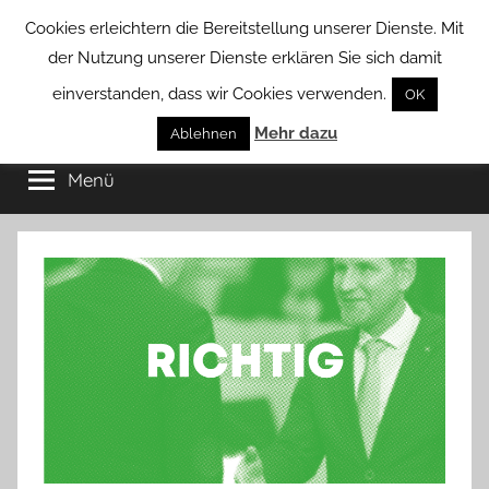
Zum
Cookies erleichtern die Bereitstellung unserer Dienste. Mit
Inhalt
der Nutzung unserer Dienste erklären Sie sich damit
springen
einverstanden, dass wir Cookies verwenden.
OK
Groß
Mehr dazu
Kommunal-
Ablehnen
Verein
Menü
Borstel
von
Groß
Borstel