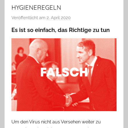
HYGIENEREGELN
Veröffentlicht am
2. April 2020
v
o
Es ist so einfach, das Richtige zu tun
n
T
a
b
e
a
B
i
e
n
a
s
Um den Virus nicht aus Versehen weiter zu
c