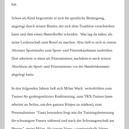
hat.
e
l
Schon als Kind begeisterte er sich für sportliche Betätigung,
o
angeregt durch seinen Bruder, der sich dem Triathlon verschrieben
r
hatte und ihm einen Hantelkoffer schenkte.
Was lag da näher, als
e
seine Leidenschaft zum Beruf zu machen. Also ließ er sich in einem
K
Altonaer Sportstudio zum Sport- und Fitnesskaufmann ausbilden.
a
l
Dort arbeitete er dann als Fitnesstrainer, nachdem er auch seinen
l
Abschluss als Sport- und Fitnesstrainer vor der Handelskammer
a
abgelegt hatte.
In den folgenden Jahren ließ sich Milan Wack
weiterbilden zum
Trainer für gerätegestütztes Krafttraining, zum TRX-Trainer (man
arbeitet an Seilen, um den ganzen Körper zu stärken), zum
Personaltrainer. “Ganz besonders liegt mir die Trainingsbetreuung
für schwangere Frauen während und nach der Schwangerschaft am
Herzen”, meint Milan. Als junger Vater – voreineinhalb Jahren