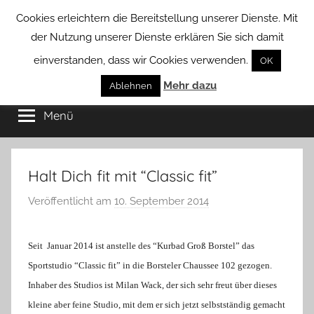
Zum
Cookies erleichtern die Bereitstellung unserer Dienste. Mit
Inhalt
der Nutzung unserer Dienste erklären Sie sich damit
springen
einverstanden, dass wir Cookies verwenden.
OK
Groß
Mehr dazu
Kommunal-
Ablehnen
Verein
Menü
Borstel
von
Groß
Borstel
Halt Dich fit mit “Classic fit”
Veröffentlicht am
10. September 2014
v
o
n
Seit
Januar 2014 ist anstelle des “Kurbad Groß Borstel” das
H
Sportstudio “Classic fit” in die Borsteler Chaussee 102 gezogen.
a
Inhaber des Studios ist Milan Wack, der sich sehr freut über dieses
n
kleine aber feine Studio, mit dem er sich jetzt selbstständig gemacht
n