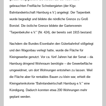
n
gebrauchten Freifläche Schrebergärten (der Klgv.
e
Bahnlandwirtschaft Hamburg e.V.) angelegt. Der Tarpenbek
l
wurde begradigt und bildete die nördliche Grenze zu Groß
o
Borstel. Die östliche Grenze bildete der Gartenverein
r
“Tarpenbekufer e.V.” (Nr. 424), der bereits seit 1915 bestand.
e
K
Nachdem die Bundes-Eisenbahn den Güterbahnhof stillgelegt
a
und den Wagonbau verlegt hatte, wurde die Fläche für
l
Kleingewerbe genutzt. Vor ca. fünf Jahren hat der Senat – da
l
Hamburg dringend Wohnraum benötigte – die Gewerbefläche
a
umgewidmet, um dort Wohnungen entstehen zu lassen. Weil
die Fläche aber für rentables Bauen zu klein war, erhielt die
Kleingartenkolonie “Bahnlandwirtschaft Hamburg e.V.” eine
Kündigung. Dadurch konnten etwa 200 Wohnungen mehr
geplant werden.