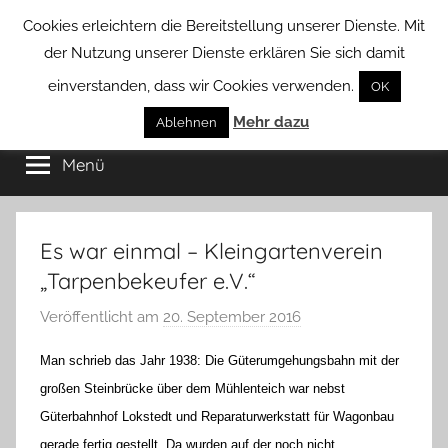
Zum
Cookies erleichtern die Bereitstellung unserer Dienste. Mit
Inhalt
der Nutzung unserer Dienste erklären Sie sich damit
springen
einverstanden, dass wir Cookies verwenden.
OK
Groß
Mehr dazu
Kommunal-
Ablehnen
Verein
Menü
Borstel
von
Groß
Borstel
Es war einmal – Kleingartenverein
„Tarpenbekeufer e.V.“
Veröffentlicht am
20. September 2016
v
o
Man schrieb das Jahr 1938: Die Güterumgehungsbahn mit der
n
großen Steinbrücke über dem Mühlenteich war nebst
H
Güterbahnhof Lokstedt und Reparaturwerkstatt für Wagonbau
a
gerade fertig gestellt. Da wurden auf der noch nicht
n