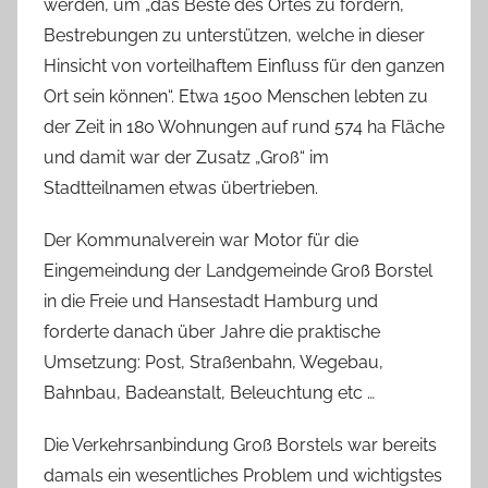
werden, um „das Beste des Ortes zu fördern,
n
Bestrebungen zu unterstützen, welche in dieser
a
Hinsicht von vorteilhaftem Einfluss für den ganzen
s
Ort sein können“. Etwa 1500 Menschen lebten zu
c
der Zeit in 180 Wohnungen auf rund 574 ha Fläche
h
und damit war der Zusatz „Groß“ im
Stadtteilnamen etwas übertrieben.
Der Kommunalverein war Motor für die
Eingemeindung der Landgemeinde Groß Borstel
in die Freie und Hansestadt Hamburg und
forderte danach über Jahre die praktische
Umsetzung: Post, Straßenbahn, Wegebau,
Bahnbau, Badeanstalt, Beleuchtung etc …
Die Verkehrsanbindung Groß Borstels war bereits
damals ein wesentliches Problem und wichtigstes