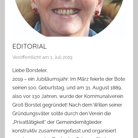
EDITORIAL
Veröffentlicht am
1. Juli 2019
v
o
Liebe Borsteler,
n
2019 – ein Jubiläumsjahr: Im März feierte der Bote
T
seinen 100. Geburtstag, und am 31. August 1889,
a
also vor 130 Jahren, wurde der Kommunalverein
b
Groß Borstel gegründet! Nach dem Willen seiner
e
Gründungsväter sollte durch den Verein die
a
B
„Privattätigkeit“ der Gemeindemitglieder
i
konstruktiv zusammengefasst und organisiert
e