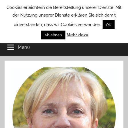
Zum
Cookies erleichtern die Bereitstellung unserer Dienste. Mit
Inhalt
der Nutzung unserer Dienste erklären Sie sich damit
springen
einverstanden, dass wir Cookies verwenden.
OK
Groß
Mehr dazu
Kommunal-
Ablehnen
Verein
Menü
Borstel
von
Groß
Borstel