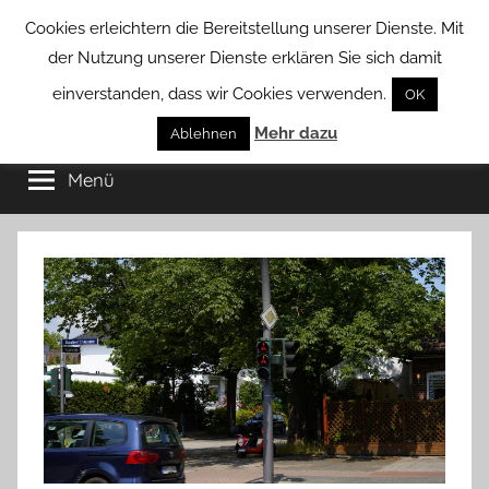
Zum
Cookies erleichtern die Bereitstellung unserer Dienste. Mit
Inhalt
der Nutzung unserer Dienste erklären Sie sich damit
springen
einverstanden, dass wir Cookies verwenden.
OK
Groß
Mehr dazu
Kommunal-
Ablehnen
Verein
Menü
Borstel
von
Groß
Borstel