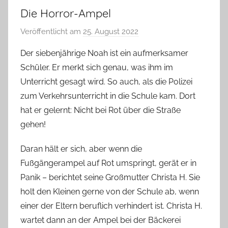
Die Horror-Ampel
Veröffentlicht am
25. August 2022
v
o
Der siebenjährige Noah ist ein aufmerksamer
n
Schüler. Er merkt sich genau, was ihm im
T
Unterricht gesagt wird. So auch, als die Polizei
a
zum Verkehrsunterricht in die Schule kam. Dort
b
hat er gelernt: Nicht bei Rot über die Straße
e
gehen!
a
B
Daran hält er sich, aber wenn die
i
Fußgängerampel auf Rot umspringt, gerät er in
e
Panik ­­– berichtet seine Großmutter Christa H. Sie
n
a
holt den Kleinen gerne von der Schule ab, wenn
s
einer der Eltern beruflich verhindert ist. Christa H.
c
wartet dann an der Ampel bei der Bäckerei