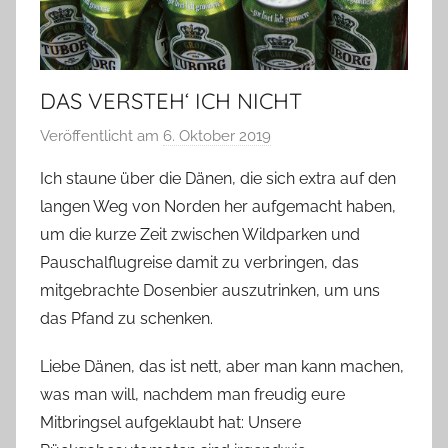
DAS VERSTEH‘ ICH NICHT
Veröffentlicht am
6. Oktober 2019
v
o
Ich staune über die Dänen, die sich extra auf den
n
langen Weg von Norden her aufgemacht haben,
T
um die kurze Zeit zwischen Wildparken und
a
Pauschalflugreise damit zu verbringen, das
b
mitgebrachte Dosenbier auszutrinken, um uns
e
das Pfand zu schenken.
a
B
Liebe Dänen, das ist nett, aber man kann machen,
i
was man will, nachdem man freudig eure
e
Mitbringsel aufgeklaubt hat: Unsere
n