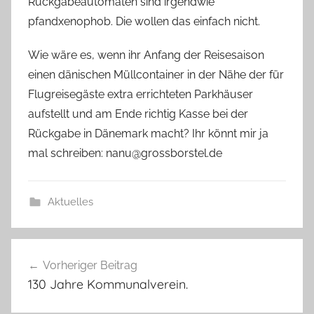
a
Rückgabeautomaten sind irgendwie
s
pfandxenophob. Die wollen das einfach nicht.
c
Wie wäre es, wenn ihr Anfang der Reisesaison
h
einen dänischen Müllcontainer in der Nähe der für
Flugreisegäste extra errichteten Parkhäuser
aufstellt und am Ende richtig Kasse bei der
Rückgabe in Dänemark macht? Ihr könnt mir ja
mal schreiben: nanu@grossborstel.de
Aktuelles
Beitragsnavigation
Vorheriger Beitrag
130 Jahre Kommunalverein.