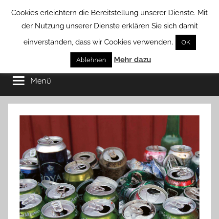
Zum
Cookies erleichtern die Bereitstellung unserer Dienste. Mit
Inhalt
der Nutzung unserer Dienste erklären Sie sich damit
springen
einverstanden, dass wir Cookies verwenden.
OK
Groß
Mehr dazu
Kommunal-
Ablehnen
Verein
Menü
Borstel
von
Groß
Borstel