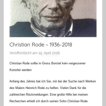
Christian Rode – 1936-2018
Veröffentlicht am
19. April 2018
v
o
Christian Rode sollte in Gross Borstel kein vergessener
n
Künstler werden
H
a
Anfang des Jahres bat ich Sie, mir bei der Suche nach Werken
n
des Malers Heinrich Rode zu helfen. Vielen Dank für die
n
zahlreichen Rückmeldungen. Eine große Hilfe bei meinen
e
Recherchen erhielt ich durch seinen Sohn Christian Rode.
l