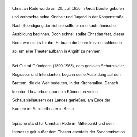
o
Christian Rode wurde am 20. Juli 1936 in Groß Borstel geboren
r
und verbrachte seine Kindheit und Jugend in der Köppenstraße.
e
Nach Beendigung der Schule sollte er eine kaufmännische
K
Ausbildung beginnen. Doch schnell stellte Christian fest, dieser
a
l
Beruf war nichts für ihn. Er brach die Lehre kurz entschlossen
l
ab, um eine Theaterlaufbahn in Angriff zu nehmen.
a
Bei Gustaf Gründgens (1899-1963), dem genialen Schauspieler,
Regisseur und Intendanten, begann seine Ausbildung auf den
Brettern, die die Welt bedeuten, in der Kirchenallee. Danach
konnten Theaterbesucher sein Können an vielen
Schauspielhäusern des Landes genießen, am Ende der
Karriere im Schillertheater in Berlin.
Sprache stand für Christian Rode im Mittelpunkt und sein
Interesse galt außer dem Theater ebenfalls der Synchronisation