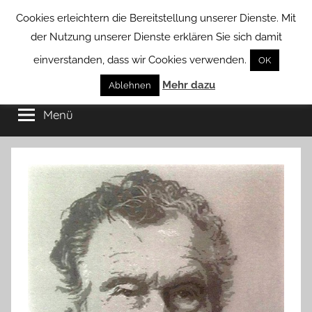
Zum
Cookies erleichtern die Bereitstellung unserer Dienste. Mit
Inhalt
der Nutzung unserer Dienste erklären Sie sich damit
springen
einverstanden, dass wir Cookies verwenden.
OK
Groß
Mehr dazu
Kommunal-
Ablehnen
Verein
Menü
Borstel
von
Groß
Borstel