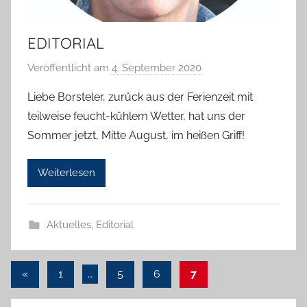
EDITORIAL
Veröffentlicht am
4. September 2020
v
o
Liebe Borsteler, zurück aus der Ferienzeit mit
n
teilweise feucht-kühlem Wetter, hat uns der
T
Sommer jetzt, Mitte August, im heißen Griff!
a
b
Weiterlesen
e
a
B
Aktuelles
,
Editorial
i
e
n
Seitennummerierung
Vorherige
«
1
…
5
6
7
a
Beiträge
der
s