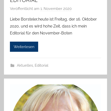
Veröffentlicht am
1. November 2020
v
o
Liebe Borsteler,heute ist Freitag, der 16. Oktober
n
2020, und es wird hohe Zeit, dass ich mein
T
Editorial für den November-Boten
a
b
Weiterlesen
e
a
B
Aktuelles
,
Editorial
i
e
n
a
s
c
h