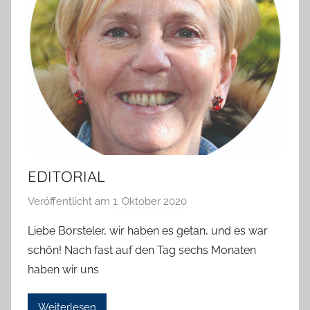
EDITORIAL
Veröffentlicht am
1. Oktober 2020
v
o
Liebe Borsteler, wir haben es getan, und es war
n
schön! Nach fast auf den Tag sechs Monaten
T
haben wir uns
a
b
Weiterlesen
e