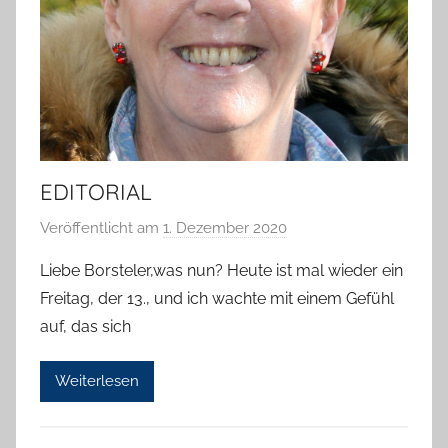
EDITORIAL
Veröffentlicht am
1. Dezember 2020
v
o
Liebe Borsteler,was nun? Heute ist mal wieder ein
n
Freitag, der 13., und ich wachte mit einem Gefühl
T
auf, das sich
a
b
Weiterlesen
e
a
B