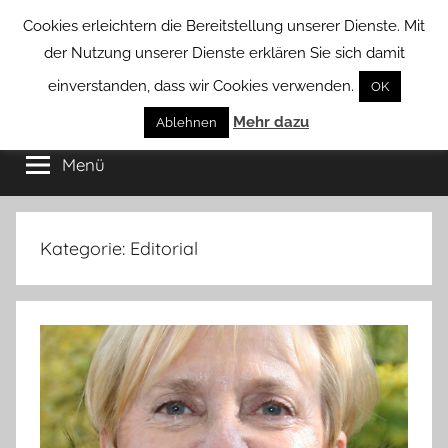
Zum
Cookies erleichtern die Bereitstellung unserer Dienste. Mit
Inhalt
der Nutzung unserer Dienste erklären Sie sich damit
springen
einverstanden, dass wir Cookies verwenden.
OK
Groß
Mehr dazu
Kommunal-
Ablehnen
Verein
Menü
Borstel
von
Groß
Borstel
Kategorie:
Editorial