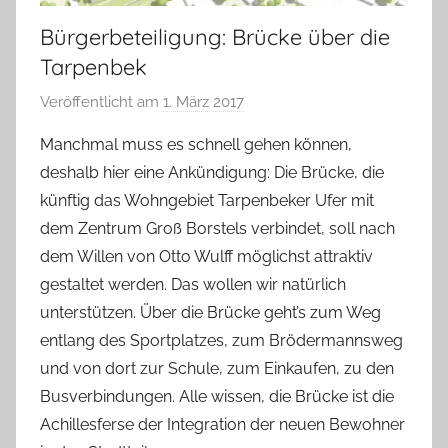
Bürgerbeteiligung: Brücke über die
Tarpenbek
Veröffentlicht am
1. März 2017
v
o
Manchmal muss es schnell gehen können,
n
deshalb hier eine Ankündigung: Die Brücke, die
H
künftig das Wohngebiet Tarpenbeker Ufer mit
a
dem Zentrum Groß Borstels verbindet, soll nach
n
dem Willen von Otto Wulff möglichst attraktiv
n
gestaltet werden. Das wollen wir natürlich
e
l
unterstützen. Über die Brücke geht’s zum Weg
o
entlang des Sportplatzes, zum Brödermannsweg
r
und von dort zur Schule, zum Einkaufen, zu den
e
Busverbindungen. Alle wissen, die Brücke ist die
K
Achillesferse der Integration der neuen Bewohner
a