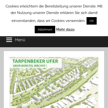
Zum
Cookies erleichtern die Bereitstellung unserer Dienste. Mit
Inhalt
der Nutzung unserer Dienste erklären Sie sich damit
springen
einverstanden, dass wir Cookies verwenden.
OK
Groß
Mehr dazu
Kommunal-
Ablehnen
Verein
Menü
Borstel
von
Groß
Borstel