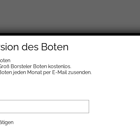
erversammlung am 14. Oktober
rsion des Boten
Boten
roß Borsteler Boten kostenlos.
 Boten jeden Monat per E-Mail zusenden.
ft über die Mitgliederversammlung am 14. Oktober
us
9
ätigen