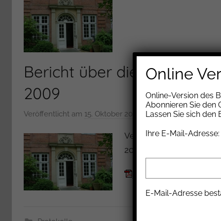
Bericht über die Mitglied
Online Ve
2009
Online-Version des 
Abonnieren Sie den G
Veröffentlicht am
15. Oktober 2009
v
Lassen Sie sich den
o
Ihre E-Mail-Adresse:
Versammlungsniederschri
n
2009 im Stavenhagenha
H
a
Protokoll Oktober 200
n
n
E-Mail-Adresse best
e
l