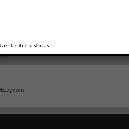
Nächster Beitrag
Das Geld hängt (wirklich !) an den
Bäumen“ – eine Zwischenbilanz
tverständlich kostenlos.
abzugeben.