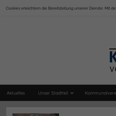
Zum
Cookies erleichtern die Bereitstellung unserer Dienste. Mit 
Inhalt
springen
Groß
Kommunal-
Verein
Aktuelles
Unser Stadtteil
Kommunalvere
von
Borstel
Groß
Borstel