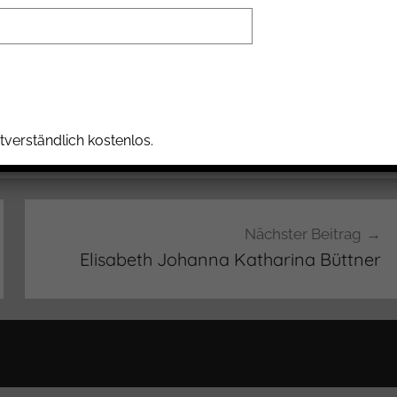
ßendem Grillen) sollen/können sich Bewohner des
(und andere Interessierte) kennenlernen.
tverständlich kostenlos.
Nächster Beitrag
Elisabeth Johanna Katharina Büttner