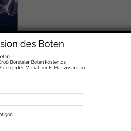
rsion des Boten
Boten
roß Borsteler Boten kostenlos.
 Boten jeden Monat per E-Mail zusenden.
ätigen
ischer Abend der Begegnung statt.