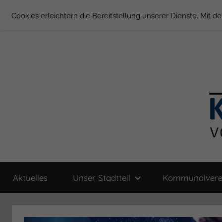
Zum
Cookies erleichtern die Bereitstellung unserer Dienste. Mit 
Inhalt
springen
Groß
Kommunal-
Verein
Aktuelles
Unser Stadtteil
Kommunalvere
von
Borstel
Groß
Borstel