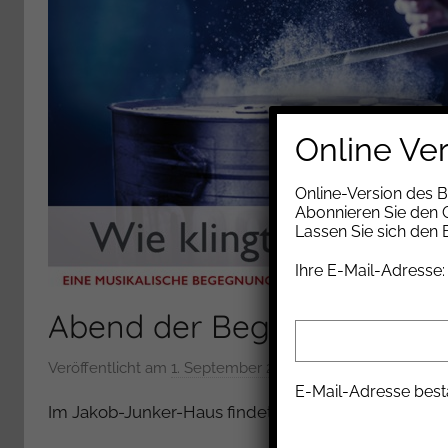
Online Ve
Online-Version des 
Abonnieren Sie den G
Lassen Sie sich den
Ihre E-Mail-Adresse:
Abend der Begegnung
Veröffentlicht am
1. September 2017
v
E-Mail-Adresse best
o
Im Jakob-Junker-Haus findet am 15.09. ein musikal
n
H