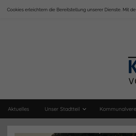
Zum
Cookies erleichtern die Bereitstellung unserer Dienste. Mit 
Inhalt
springen
Groß
Kommunal-
Verein
Aktuelles
Unser Stadtteil
Kommunalvere
von
Borstel
Groß
Borstel