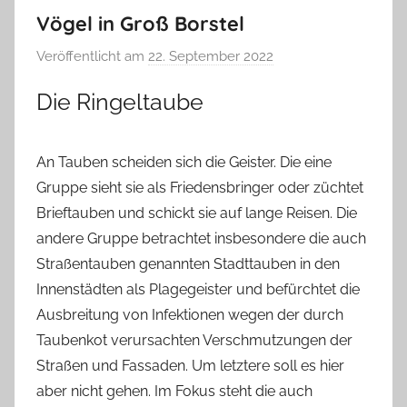
Vögel in Groß Borstel
Veröffentlicht am
22. September 2022
v
o
Die Ringeltaube
n
T
a
An Tauben scheiden sich die Geister. Die eine
b
Gruppe sieht sie als Friedensbringer oder züchtet
e
Brieftauben und schickt sie auf lange Reisen. Die
a
andere Gruppe betrachtet insbesondere die auch
B
Straßentauben genannten Stadttauben in den
i
Innenstädten als Plagegeister und befürchtet die
e
Ausbreitung von Infektionen wegen der durch
n
a
Taubenkot verursachten Verschmutzungen der
s
Straßen und Fassaden. Um letztere soll es hier
c
aber nicht gehen. Im Fokus steht die auch