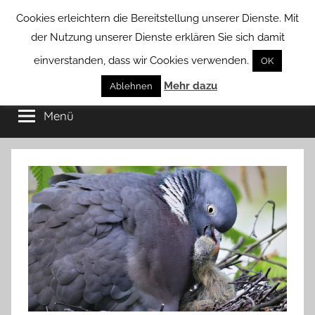
Zum
Cookies erleichtern die Bereitstellung unserer Dienste. Mit
Inhalt
der Nutzung unserer Dienste erklären Sie sich damit
springen
einverstanden, dass wir Cookies verwenden.
OK
Groß
Mehr dazu
Kommunal-
Ablehnen
Verein
Menü
Borstel
von
Groß
Borstel